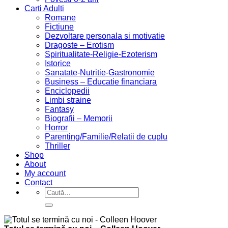
Carti Adulti
Romane
Fictiune
Dezvoltare personala si motivatie
Dragoste – Erotism
Spiritualitate-Religie-Ezoterism
Istorice
Sanatate-Nutritie-Gastronomie
Business – Educatie financiara
Enciclopedii
Limbi straine
Fantasy
Biografii – Memorii
Horror
Parenting/Familie/Relatii de cuplu
Thriller
Shop
About
My account
Contact
Caută
după: