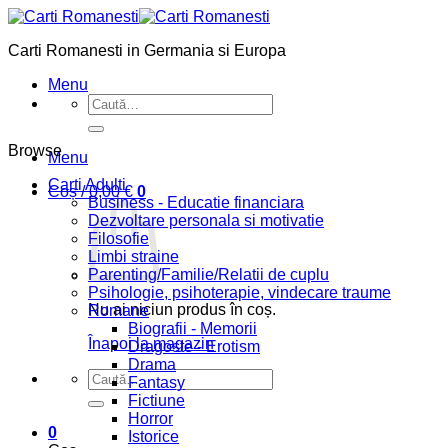
Skip
to
Carti Romanesti in Germania si Europa
content
Menu
Caută
după:
Browse
Menu
Carti Adulti
Coș /
0,00
€
0
Business - Educatie financiara
Dezvoltare personala si motivatie
Filosofie
Limbi straine
Parenting/Familie/Relatii de cuplu
Psihologie, psihoterapie, vindecare traume
Nu ai niciun produs în coș.
Romane
Biografii - Memorii
Înapoi la magazin
Dragoste - Erotism
Drama
Caută
Fantasy
după:
Fictiune
Horror
0
Istorice