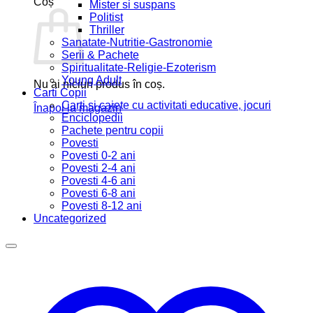
Coș
Mister si suspans
Politist
Thriller
Sanatate-Nutritie-Gastronomie
Serii & Pachete
Spiritualitate-Religie-Ezoterism
Young Adult
Nu ai niciun produs în coș.
Carti Copii
Carti si caiete cu activitati educative, jocuri
Înapoi la magazin
Enciclopedii
Pachete pentru copii
Povesti
Povesti 0-2 ani
Povesti 2-4 ani
Povesti 4-6 ani
Povesti 6-8 ani
Povesti 8-12 ani
Uncategorized