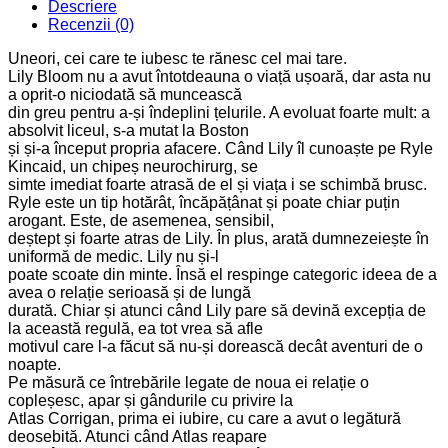
Descriere
Recenzii (0)
Uneori, cei care te iubesc te rănesc cel mai tare.
Lily Bloom nu a avut întotdeauna o viață ușoară, dar asta nu
a oprit-o niciodată să muncească
din greu pentru a-și îndeplini țelurile. A evoluat foarte mult: a
absolvit liceul, s-a mutat la Boston
și și-a început propria afacere. Când Lily îl cunoaște pe Ryle
Kincaid, un chipeș neurochirurg, se
simte imediat foarte atrasă de el și viața i se schimbă brusc.
Ryle este un tip hotărât, încăpățânat și poate chiar puțin
arogant. Este, de asemenea, sensibil,
deștept și foarte atras de Lily. În plus, arată dumnezeiește în
uniformă de medic. Lily nu și-l
poate scoate din minte. Însă el respinge categoric ideea de a
avea o relație serioasă și de lungă
durată. Chiar și atunci când Lily pare să devină excepția de
la această regulă, ea tot vrea să afle
motivul care l-a făcut să nu-și dorească decât aventuri de o
noapte.
Pe măsură ce întrebările legate de noua ei relație o
copleșesc, apar și gândurile cu privire la
Atlas Corrigan, prima ei iubire, cu care a avut o legătură
deosebită. Atunci când Atlas reapare