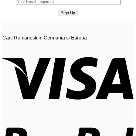
Carti Romanesti in Germania si Europa
V
P