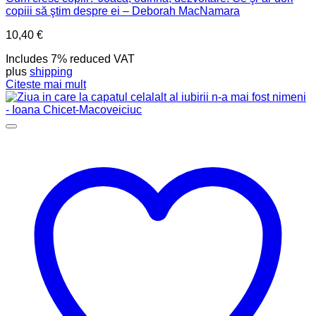
copiii să ştim despre ei – Deborah MacNamara
10,40
€
Includes 7% reduced VAT
plus
shipping
Citește mai mult