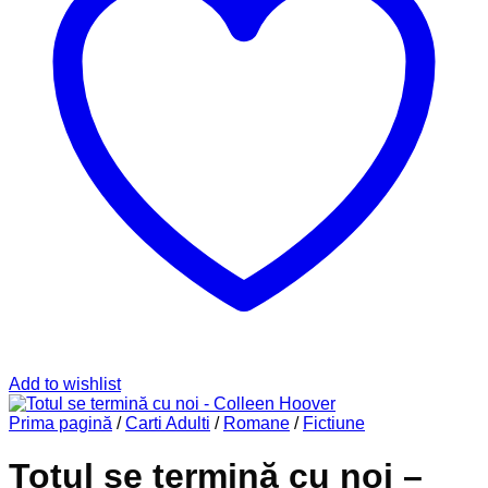
Add to wishlist
Prima pagină
/
Carti Adulti
/
Romane
/
Fictiune
Totul se termină cu noi –