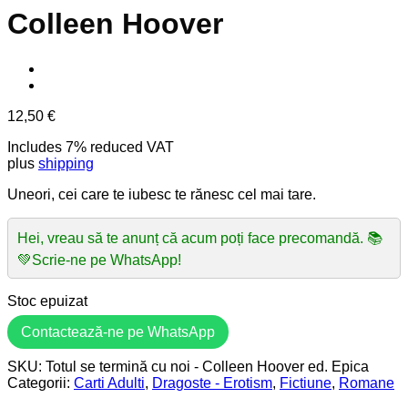
Colleen Hoover
12,50
€
Includes 7% reduced VAT
plus
shipping
Uneori, cei care te iubesc te rănesc cel mai tare.
Hei, vreau să te anunț că acum poți face precomandă. 📚
💚Scrie-ne pe WhatsApp!
Stoc epuizat
Contactează-ne pe WhatsApp
SKU:
Totul se termină cu noi - Colleen Hoover ed. Epica
Categorii:
Carti Adulti
,
Dragoste - Erotism
,
Fictiune
,
Romane