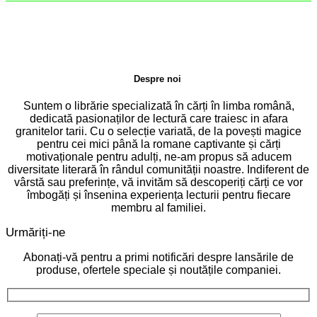
Despre noi
Suntem o librărie specializată în cărți în limba română,
dedicată pasionaților de lectură care traiesc in afara
granitelor tarii. Cu o selecție variată, de la povești magice
pentru cei mici până la romane captivante și cărți
motivaționale pentru adulți, ne-am propus să aducem
diversitate literară în rândul comunității noastre. Indiferent de
vârstă sau preferințe, vă invităm să descoperiți cărți ce vor
îmbogăți și însenina experiența lecturii pentru fiecare
membru al familiei.
Urmăriți-ne
Abonați-vă pentru a primi notificări despre lansările de
produse, ofertele speciale și noutățile companiei.