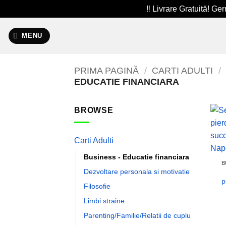
‼️ Livrare Gratuită! G
Skip
to
MENU
content
PRIMA PAGINĂ
/
CARTI ADULTI
/
EDUCATIE FINANCIARA
BROWSE
Carti Adulti
Business - Educatie financiara
B
Dezvoltare personala si motivatie
p
Filosofie
Limbi straine
Parenting/Familie/Relatii de cuplu