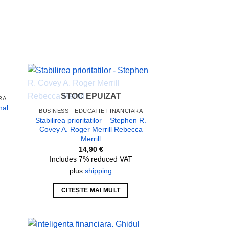
 to
Add to
STOC EPUIZAT
RA
list
wishlist
nal
BUSINESS - EDUCATIE FINANCIARA
Stabilirea prioritatilor – Stephen R.
Covey A. Roger Merrill Rebecca
Merrill
14,90
€
Includes 7% reduced VAT
plus
shipping
CITEȘTE MAI MULT