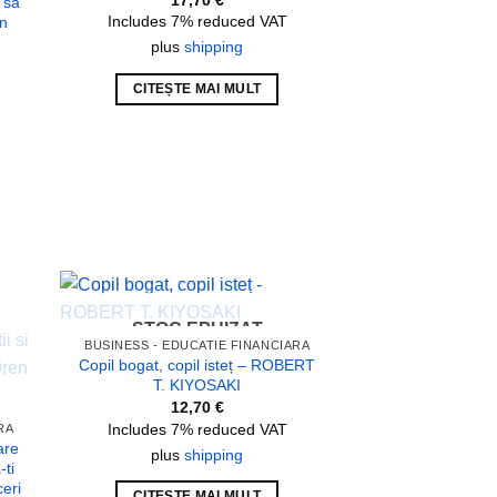
 sa
Includes 7% reduced VAT
in
plus
shipping
CITEȘTE MAI MULT
STOC EPUIZAT
 to
Add to
BUSINESS - EDUCATIE FINANCIARA
list
wishlist
Copil bogat, copil isteț – ROBERT
T. KIYOSAKI
12,70
€
Includes 7% reduced VAT
RA
are
plus
shipping
-ti
ceri
CITEȘTE MAI MULT