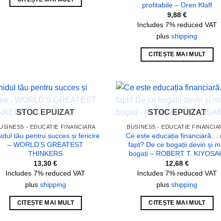
profitabile – Oren Klaff
9,88
€
Includes 7% reduced VAT
plus
shipping
CITEȘTE MAI MULT
Add to
Add
STOC EPUIZAT
STOC EPUIZAT
wishlist
wish
USINESS - EDUCATIE FINANCIARA
BUSINESS - EDUCATIE FINANCIA
idul tău pentru succes și fericire
Ce este educația financiară…
– WORLD’S GREATEST
fapt? De ce bogații devin și m
THINKERS
bogați – ROBERT T. KIYOSA
13,30
€
12,68
€
Includes 7% reduced VAT
Includes 7% reduced VAT
plus
shipping
plus
shipping
CITEȘTE MAI MULT
CITEȘTE MAI MULT