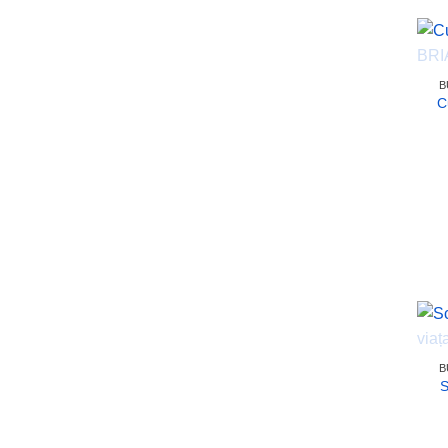
B
C
B
S