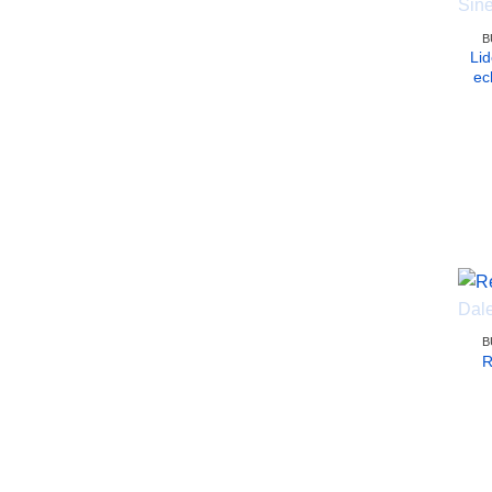
B
Lid
ec
B
R