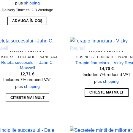
plus
shipping
Delivery Time: ca. 2-3 Werktage
ADAUGĂ ÎN COȘ
STOC EPUIZAT
STOC EPUIZAT
Add to
Add
USINESS - EDUCATIE FINANCIARA
BUSINESS - EDUCATIE FINANCIA
wishlist
wish
Reteta succesului – Jahn C.
Terapie financiara – Vicky Rey
Maxwell
14,70
€
12,71
€
Includes 7% reduced VAT
Includes 7% reduced VAT
plus
shipping
plus
shipping
CITEȘTE MAI MULT
CITEȘTE MAI MULT