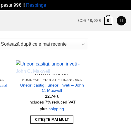
 peste 99€ ‼️
Respinge
0
COȘ /
0,00
€
at
ă
nte
STOC EPUIZAT
 to
Add to
RA
BUSINESS - EDUCATIE FINANCIARA
list
wishlist
Uneori castigi, uneori inveti – John
usel
C. Maxwell
12,74
€
Includes 7% reduced VAT
plus
shipping
CITEȘTE MAI MULT