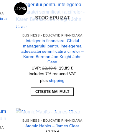
-12%
 to
Add to
RA
list
wishlist
STOC EPUIZAT
ia a
BUSINESS - EDUCATIE FINANCIARA
Inteligenta financiara. Ghidul
managerului pentru intelegerea
adevaratei semnificatii a cifrelor –
Karen Berman Joe Knight John
Case
Prețul
Prețul
UVP:
22,49
€
19,89
€
inițial
curent
Includes 7% reduced VAT
a
este:
fost:
19,89 €.
plus
shipping
22,49 €.
CITEȘTE MAI MULT
STOC EPUIZAT
BUSINESS - EDUCATIE FINANCIARA
 to
Add to
Atomic Habits – James Clear
RA
list
wishlist
17,70
€