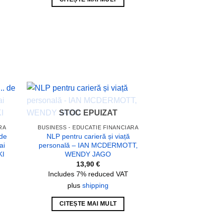
 to
Add to
STOC EPUIZAT
list
wishlist
RA
BUSINESS - EDUCATIE FINANCIARA
 de
NLP pentru carieră și viață
ai
personală – IAN MCDERMOTT,
KI
WENDY JAGO
13,90
€
Includes 7% reduced VAT
plus
shipping
CITEȘTE MAI MULT