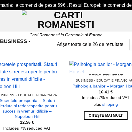
ermania: la comenzi de peste 59€ , Restul Europei: la comenzi de
Carti Romanesti in Germania si Europa
BUSINESS -
Sort
Afișez toate cele 26 de rezultate
dup
cele
mai
rece
STOC EPUIZAT
Add to
Add
BUSINESS - EDUCATIE FINANCIA
wishlist
wish
Psihologia banilor – Morgan Ho
16,41
€
USINESS - EDUCATIE FINANCIARA
Includes 7% reduced VAT
Secretele prosperitatii. Sfaturi
plus
shipping
ierdute si redescoperite pentru
succes in vremuri dificile –
CITEȘTE MAI MULT
Napoleon Hill
12,56
€
Includes 7% reduced VAT