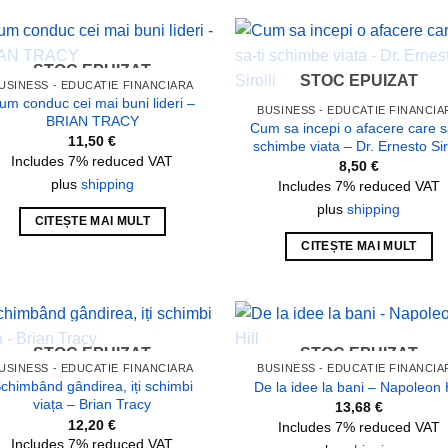
STOC EPUIZAT
Add to
Add
STOC EPUIZAT
USINESS - EDUCATIE FINANCIARA
wishlist
wish
um conduc cei mai buni lideri –
BUSINESS - EDUCATIE FINANCIA
BRIAN TRACY
Cum sa incepi o afacere care s
11,50
€
schimbe viata – Dr. Ernesto Siro
Includes 7% reduced VAT
8,50
€
plus
shipping
Includes 7% reduced VAT
plus
shipping
CITEȘTE MAI MULT
CITEȘTE MAI MULT
STOC EPUIZAT
STOC EPUIZAT
Add to
Add
USINESS - EDUCATIE FINANCIARA
BUSINESS - EDUCATIE FINANCIA
wishlist
wish
chimbând gândirea, iți schimbi
De la idee la bani – Napoleon H
viața – Brian Tracy
13,68
€
12,20
€
Includes 7% reduced VAT
Includes 7% reduced VAT