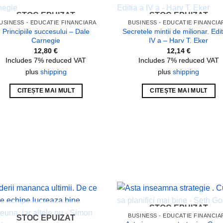
STOC EPUIZAT
STOC EPUIZAT
Add to
Add
USINESS - EDUCATIE FINANCIARA
BUSINESS - EDUCATIE FINANCIA
wishlist
wish
Principiile succesului – Dale
Secretele mintii de milionar. Edit
Carnegie
IV a – Harv T. Eker
12,80
€
12,14
€
Includes 7% reduced VAT
Includes 7% reduced VAT
plus
shipping
plus
shipping
CITEȘTE MAI MULT
CITEȘTE MAI MULT
STOC EPUIZAT
Add to
Add
BUSINESS - EDUCATIE FINANCIA
wishlist
wish
STOC EPUIZAT