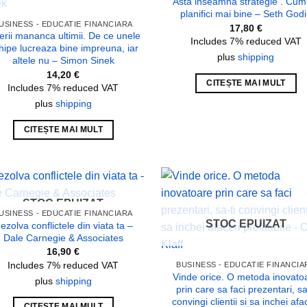
Asta inseamna strategie . Cum
planifici mai bine – Seth God
USINESS - EDUCATIE FINANCIARA
17,80
€
erii mananca ultimii. De ce unele
Includes 7% reduced VAT
hipe lucreaza bine impreuna, iar
plus
shipping
altele nu – Simon Sinek
14,20
€
CITEȘTE MAI MULT
Includes 7% reduced VAT
plus
shipping
CITEȘTE MAI MULT
STOC EPUIZAT
Add to
Add
USINESS - EDUCATIE FINANCIARA
wishlist
wish
STOC EPUIZAT
ezolva conflictele din viata ta –
Dale Carnegie & Associates
16,90
€
Includes 7% reduced VAT
BUSINESS - EDUCATIE FINANCIA
Vinde orice. O metoda inovato
plus
shipping
prin care sa faci prezentari, sa
convingi clientii si sa inchei afa
CITEȘTE MAI MULT