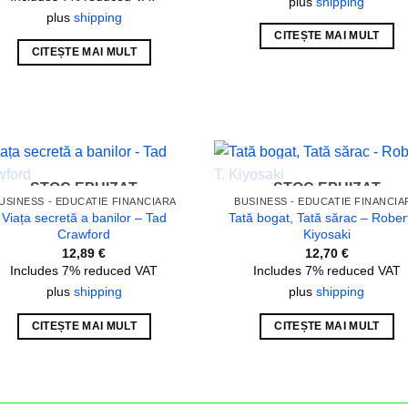
plus
shipping
plus
shipping
CITEȘTE MAI MULT
CITEȘTE MAI MULT
STOC EPUIZAT
STOC EPUIZAT
Add to
Add
USINESS - EDUCATIE FINANCIARA
BUSINESS - EDUCATIE FINANCIA
wishlist
wish
Viața secretă a banilor – Tad
Tată bogat, Tată sărac – Robert
Crawford
Kiyosaki
12,89
€
12,70
€
Includes 7% reduced VAT
Includes 7% reduced VAT
plus
shipping
plus
shipping
CITEȘTE MAI MULT
CITEȘTE MAI MULT