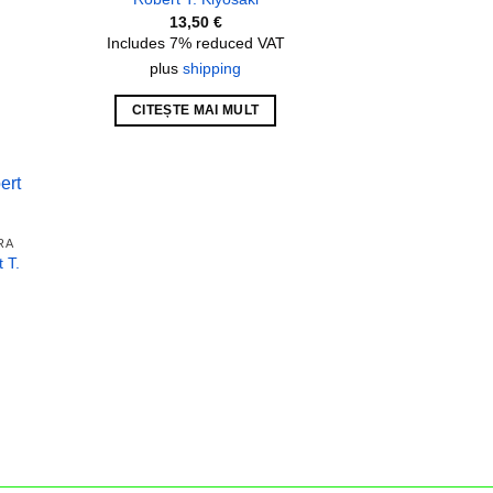
13,50
€
Includes 7% reduced VAT
plus
shipping
CITEȘTE MAI MULT
 to
RA
list
 T.