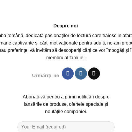
Despre noi
mba română, dedicată pasionaților de lectură care traiesc in afara 
mane captivante și cărți motivaționale pentru adulți, ne-am propu
sau preferințe, vă invităm să descoperiți cărți ce vor îmbogăți și 
membru al familiei.
Urmăriți-ne
Abonați-vă pentru a primi notificări despre
lansările de produse, ofertele speciale și
noutățile companiei.