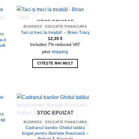
STOC EPUIZAT
 to
Add to
BUSINESS - EDUCATIE FINANCIARA
list
wishlist
Taci și treci la treabă! – Brian Tracy
RA
12,35
€
a-ti
Includes 7% reduced VAT
lli
plus
shipping
CITEȘTE MAI MULT
 to
Add to
STOC EPUIZAT
RA
list
wishlist
ill
BUSINESS - EDUCATIE FINANCIARA
Cadranul banilor Ghidul tatălui
bogat pentru libertate financiară –
Robert T. Kiyosaki