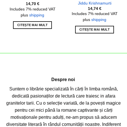
Jiddu Krishnamurti
14,70
€
14,74
€
Includes 7% reduced VAT
Includes 7% reduced VAT
plus
shipping
plus
shipping
CITEȘTE MAI MULT
CITEȘTE MAI MULT
Despre noi
Suntem o librărie specializată în cărți în limba română,
dedicată pasionaților de lectură care traiesc in afara
granitelor tarii. Cu o selecție variată, de la povești magice
pentru cei mici până la romane captivante și cărți
motivaționale pentru adulți, ne-am propus să aducem
diversitate literară în rândul comunității noastre. Indiferent