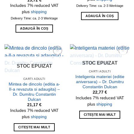
13,72
€
Includes 7% reduced VAT
Delivery Time: ca. 2-3 Werktage
plus
shipping
ADAUGĂ ÎN COȘ
Delivery Time: ca. 2-3 Werktage
ADAUGĂ ÎN COȘ
Add to
Add to
STOC EPUIZAT
wishlist
wishlist
STOC EPUIZAT
CARTI ADULTI
Inteligenta materiei (editie
CARTI ADULTI
aniversara) – Dr. Dumitru
Mintea de dincolo (editia a-
Constantin Dulcan
II-a revazuta si adaugita) –
22,77
€
Dr. Dumitru Constantin
Includes 7% reduced VAT
Dulcan
plus
shipping
21,17
€
Includes 7% reduced VAT
CITEȘTE MAI MULT
plus
shipping
CITEȘTE MAI MULT