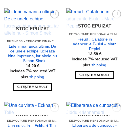
Add to
Add to
STOC EPUIZAT
wishlist
wishlist
STOC EPUIZAT
DEZVOLTARE PERSONALA SI MOTIVATIE
Freud . Calatorie in
BUSINESS - EDUCATIE FINANCIARA
adancurile E-ului – Marc
Liderii mananca ultimii. De
Pepiol
ce unele echipe lucreaza
13,58
€
bine impreuna, iar altele nu
Includes 7% reduced VAT
– Simon Sinek
plus
shipping
14,20
€
Includes 7% reduced VAT
CITEȘTE MAI MULT
plus
shipping
CITEȘTE MAI MULT
STOC EPUIZAT
STOC EPUIZAT
Add to
Add to
wishlist
wishlist
DEZVOLTARE PERSONALA SI MOTIVATIE
DEZVOLTARE PERSONALA SI MOTIVATIE
Eliberarea de cunoscut –
Una cu viata – Eckhart Tolle