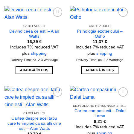
Add to
Add to
wishlist
wishlist
CARTI ADULTI
CARTI ADULTI
Devino ceea ce esti – Alan
Psihologia ezotericului –
Watts
Osho
16,39
€
11,37
€
Includes 7% reduced VAT
Includes 7% reduced VAT
plus
shipping
plus
shipping
Delivery Time: ca. 2-3 Werktage
Delivery Time: ca. 2-3 Werktage
ADAUGĂ ÎN COȘ
ADAUGĂ ÎN COȘ
Add to
Add to
wishlist
wishlist
DEZVOLTARE PERSONALA SI MOTIVATIE
Cartea compasiunii – Dalai
CARTI ADULTI
Lama
Cartea despre acel tabu
8,21
€
care te impiedica sa afli cine
Includes 7% reduced VAT
esti – Alan Watts
plus
shipping