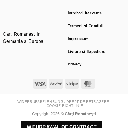
Intrebari frecvente
Termeni si Conditii
Carti Romanesti in
Impressum
Germania si Europa
Livrare si Expediere
Privacy
Visa
PayPal
Stripe
MasterCard
WIDERRUFSBELEHRUNG / DREPT DE RETRAGERE
COOKIE-RICHTLINIE
Copyright 2026 ©
Cărți Românești
WITHDRAWAL OF CONTRACT