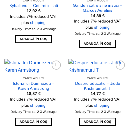
CARTI ADULTI
CARTI ADULTI
Ganduri catre sine insusi –
Kybalionul – Cei trei initiati
Marcus Aurelius
12,92
€
14,89
€
Includes 7% reduced VAT
Includes 7% reduced VAT
plus
shipping
plus
shipping
Delivery Time: ca. 2-3 Werktage
Delivery Time: ca. 2-3 Werktage
ADAUGĂ ÎN COȘ
ADAUGĂ ÎN COȘ
Add to
Add to
wishlist
wishlist
CARTI ADULTI
CARTI ADULTI
Istoria lui Dumnezeu –
Despre educatie – Jiddu
Karen Armstrong
Krishnamurti T
18,87
€
14,77
€
Includes 7% reduced VAT
Includes 7% reduced VAT
plus
shipping
plus
shipping
Delivery Time: ca. 2-3 Werktage
Delivery Time: ca. 2-3 Werktage
ADAUGĂ ÎN COȘ
ADAUGĂ ÎN COȘ