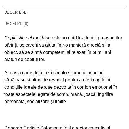
DESCRIERE
RECENZII (0)
Copiii știu cel mai bine
este un ghid foarte util proaspeților
părinți, pe care îi va ajuta, într‐o manieră directă și la
obiect, să se simtă competenți și relaxați în primii ani
alături de copilul lor.
Această carte detaliază simplu și practic principii
sănătoase și pline de respect pentru a oferi copilului
condițiile ideale de a se dezvolta în confort emoțional în
toate aspectele legate de somn, hrană, joacă, îngrijire
personală, socializare și limite.
Deborah Carlisle Solomon a fost director executiv al