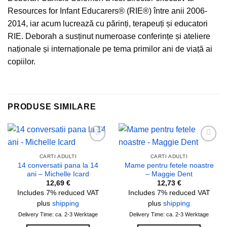
Resources for Infant Educarers® (RIE®) între anii 2006‐
2014, iar acum lucrează cu părinți, terapeuți și educatori
RIE. Deborah a susținut numeroase conferințe și ateliere
naționale și internaționale pe tema primilor ani de viață ai
copiilor.
PRODUSE SIMILARE
Add to
Add to
wishlist
wishlist
CARTI ADULTI
CARTI ADULTI
14 conversatii pana la 14
Mame pentru fetele noastre
ani – Michelle Icard
– Maggie Dent
12,69
€
12,73
€
Includes 7% reduced VAT
Includes 7% reduced VAT
plus
shipping
plus
shipping
Delivery Time: ca. 2-3 Werktage
Delivery Time: ca. 2-3 Werktage