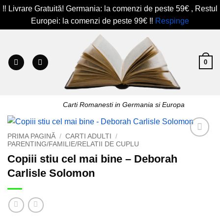
‼️ Livrare Gratuită! Germania: la comenzi de peste 59€ , Restul
Europei: la comenzi de peste 99€ ‼️
Respinge
Skip
to
content
0
Carti Romanesti in Germania si Europa
PRIMA PAGINĂ
/
CARTI ADULTI
/
PARENTING/FAMILIE/RELATII DE CUPLU
Add to
wishlist
Copiii stiu cel mai bine – Deborah
Carlisle Solomon