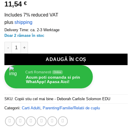
11,54
€
Includes 7% reduced VAT
plus
shipping
Delivery Time: ca. 2-3 Werktage
Doar 2 rămase în stoc
Cantitate Copiii stiu cel mai bine - Deborah Carlisle Solomon
ADAUGĂ ÎN COȘ
Carti Romanesti
Online
Acum poti comanda si prin
WhatApp! Apasa Aici!
SKU:
Copiii stiu cel mai bine - Deborah Carlisle Solomon EDU
Categorii:
Carti Adulti
,
Parenting/Familie/Relatii de cuplu