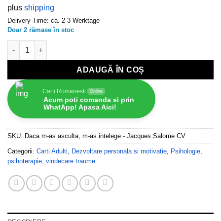
plus
shipping
Delivery Time: ca. 2-3 Werktage
Doar 2 rămase în stoc
Cantitate Daca m-as asculta, m-as intelege - Jacques Salome
ADAUGĂ ÎN COȘ
Carti Romanesti
Online
Acum poti comanda si prin
WhatApp! Apasa Aici!
SKU:
Daca m-as asculta, m-as intelege - Jacques Salome CV
Categorii:
Carti Adulti
,
Dezvoltare personala si motivatie
,
Psihologie,
psihoterapie, vindecare traume