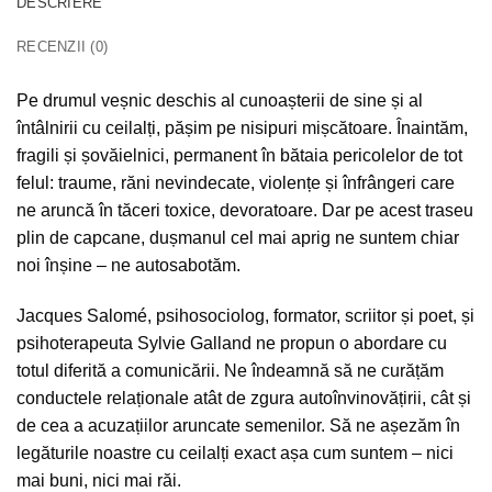
DESCRIERE
RECENZII (0)
Pe drumul veșnic deschis al cunoașterii de sine și al
întâlnirii cu ceilalți, pășim pe nisipuri mișcătoare. Înaintăm,
fragili și șovăielnici, permanent în bătaia pericolelor de tot
felul: traume, răni nevindecate, violențe și înfrângeri care
ne aruncă în tăceri toxice, devoratoare. Dar pe acest traseu
plin de capcane, dușmanul cel mai aprig ne suntem chiar
noi înșine – ne autosabotăm.
Jacques Salomé, psihosociolog, formator, scriitor și poet, și
psihoterapeuta Sylvie Galland ne propun o abordare cu
totul diferită a comunicării. Ne îndeamnă să ne curățăm
conductele relaționale atât de zgura autoînvinovățirii, cât și
de cea a acuzațiilor aruncate semenilor. Să ne așezăm în
legăturile noastre cu ceilalți exact așa cum suntem – nici
mai buni, nici mai răi.