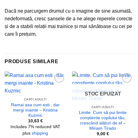
Dacă ne parcurgem drumul cu o imagine de sine asumată,
nedeformată, cresc șansele de a ne alege reperele corecte
și de a stabili relații mai trainice și mai sănătoase cu cei pe
care îi prețuim.
PRODUSE SIMILARE
Add to
Add to
wishlist
wishlist
STOC EPUIZAT
CARTI ADULTI
Ramai asa cum esti , dar
CARTI ADULTI
mergi inainte – Kristina
Limite. Cum să pui limite
Kuzmic
conștiente copilului tău,
10,63
€
crescând alături de el –
Includes 7% reduced VAT
Miriam Tirado
plus
shipping
9,00
€