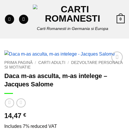
Skip
to
content
0
Carti Romanesti in Germania si Europa
PRIMA PAGINĂ
/
CARTI ADULTI
/
DEZVOLTARE PERSONALA
SI MOTIVATIE
Add to
wishlist
Daca m-as asculta, m-as intelege –
Jacques Salome
14,47
€
Includes 7% reduced VAT