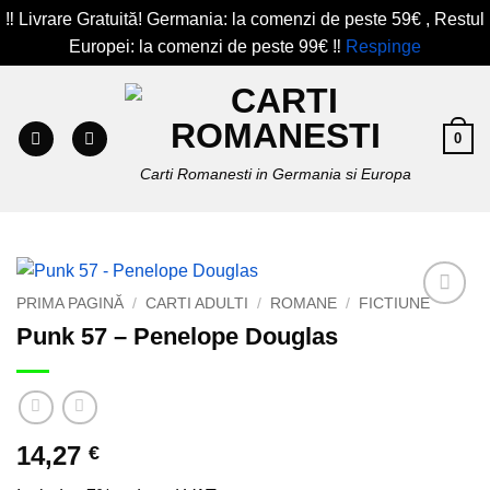
‼️ Livrare Gratuită! Germania: la comenzi de peste 59€ , Restul
Europei: la comenzi de peste 99€ ‼️
Respinge
Skip
to
content
0
Carti Romanesti in Germania si Europa
PRIMA PAGINĂ
/
CARTI ADULTI
/
ROMANE
/
FICTIUNE
Add to
Punk 57 – Penelope Douglas
wishlist
14,27
€