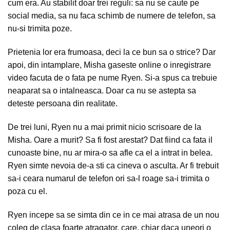
cum era. Au stabilit doar trei reguli: sa nu se caute pe
social media, sa nu faca schimb de numere de telefon, sa
nu-si trimita poze.
Prietenia lor era frumoasa, deci la ce bun sa o strice? Dar
apoi, din intamplare, Misha gaseste online o inregistrare
video facuta de o fata pe nume Ryen. Si-a spus ca trebuie
neaparat sa o intalneasca. Doar ca nu se astepta sa
deteste persoana din realitate.
De trei luni, Ryen nu a mai primit nicio scrisoare de la
Misha. Oare a murit? Sa fi fost arestat? Dat fiind ca fata il
cunoaste bine, nu ar mira-o sa afle ca el a intrat in belea.
Ryen simte nevoia de-a sti ca cineva o asculta. Ar fi trebuit
sa-i ceara numarul de telefon ori sa-l roage sa-i trimita o
poza cu el.
Ryen incepe sa se simta din ce in ce mai atrasa de un nou
coleg de clasa foarte atragator, care, chiar daca uneori o