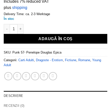
Includes 7% reduced VAT
plus
shipping
Delivery Time: ca. 2-3 Werktage
În stoc
Cantitate Punk 57 - Penelope Douglas
ADAUGĂ ÎN COȘ
SKU:
Punk 57- Penelope Douglas Epica
Categorii:
Carti Adulti
,
Dragoste - Erotism
,
Fictiune
,
Romane
,
Young
Adult
DESCRIERE
RECENZII (0)