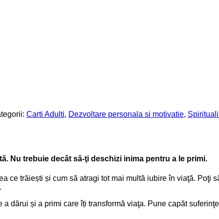
tegorii:
Carti Adulti
,
Dezvoltare personala si motivatie
,
Spiritual
aptă. Nu trebuie decât să-ţi deschizi inima pentru a le primi.
a ce trăiești și cum să atragi tot mai multă iubire în viaţă. Poţi s
.
de a dărui și a primi care îți transformă viaţa. Pune capăt suferi