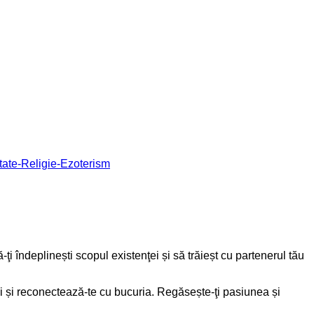
itate-Religie-Ezoterism
ă-ţi îndeplinești scopul existenţei și să trăieșt cu partenerul tău
nţei și reconectează-te cu bucuria. Regăsește-ţi pasiunea și