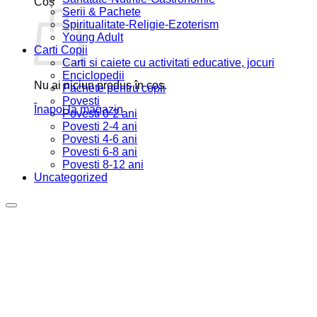
Coș
Serii & Pachete
Spiritualitate-Religie-Ezoterism
Young Adult
Carti Copii
Carti si caiete cu activitati educative, jocuri
Enciclopedii
Nu ai niciun produs în coș.
Pachete pentru copii
Povesti
Înapoi la magazin
Povesti 0-2 ani
Povesti 2-4 ani
Povesti 4-6 ani
Povesti 6-8 ani
Povesti 8-12 ani
Uncategorized