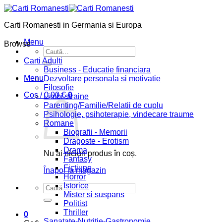
Skip
to
Carti Romanesti in Germania si Europa
content
Menu
Browse
Caută
după:
Carti Adulti
Business - Educatie financiara
Menu
Dezvoltare personala si motivatie
Filosofie
Coș /
0,00
€
0
Limbi straine
Parenting/Familie/Relatii de cuplu
Psihologie, psihoterapie, vindecare traume
Romane
Biografii - Memorii
Dragoste - Erotism
Drama
Nu ai niciun produs în coș.
Fantasy
Fictiune
Înapoi la magazin
Horror
Istorice
Caută
Mister si suspans
după:
Politist
Thriller
0
Sanatate-Nutritie-Gastronomie