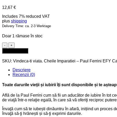
12,67
€
Includes 7% reduced VAT
plus
shipping
Delivery Time: ca. 2-3 Werktage
Doar 1 rămase în stoc
Cantitate
Vindeca-
Adaugă în coș
ti
viata.
SKU:
Vindeca-ti viata. Cheile Imparatiei – Paul Ferrini EFY
Ca
Cheile
Imparatiei
Descriere
–
Recenzii (0)
Paul
Ferrini
Toate darurile vieţii și iubirii îţi sunt disponibile și te aște
Află de la Paul Ferrini cum să fii un aducător de iubire în tot cee
de viaţă într-o relaţie egală, în care să vă oferiţi reciproc putere
Învaţă cum să te iubești dinăuntru în afară, inițiind un proces 
învaţă să-ţi hrănești și să-ţi exprimi darurile.