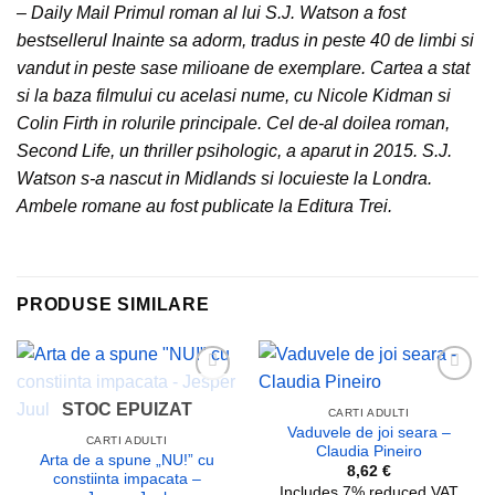
– Daily Mail Primul roman al lui S.J. Watson a fost
bestsellerul Inainte sa adorm, tradus in peste 40 de limbi si
vandut in peste sase milioane de exemplare. Cartea a stat
si la baza filmului cu acelasi nume, cu Nicole Kidman si
Colin Firth in rolurile principale. Cel de-al doilea roman,
Second Life, un thriller psihologic, a aparut in 2015. S.J.
Watson s-a nascut in Midlands si locuieste la Londra.
Ambele romane au fost publicate la Editura Trei.
PRODUSE SIMILARE
Add to
Add to
STOC EPUIZAT
wishlist
wishlist
CARTI ADULTI
Vaduvele de joi seara –
CARTI ADULTI
Claudia Pineiro
Arta de a spune „NU!” cu
8,62
€
constiinta impacata –
Includes 7% reduced VAT