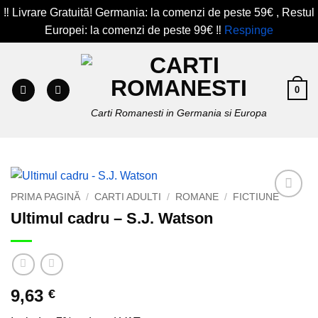
‼️ Livrare Gratuită! Germania: la comenzi de peste 59€ , Restul
Europei: la comenzi de peste 99€ ‼️
Respinge
Skip
to
content
0
Carti Romanesti in Germania si Europa
PRIMA PAGINĂ
/
CARTI ADULTI
/
ROMANE
/
FICTIUNE
Add to
Ultimul cadru – S.J. Watson
wishlist
9,63
€