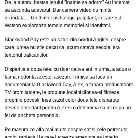
De la autorul bestsellerului ”Inainte sa adorm” Au incercat
sa ascunda adevarul. Dar camera video nu minte
niciodata… Un thriller psihologic palpitant, in care S.J.
Watson exploreaza temele memoriei si identitatii.
Blackwood Bay este un satuc din nordul Angliei, despre
care lumea nu stie decat ca, acum cateva secole, era
teritoriul traficantilor.
Disparitia a doua fete, cu doar cativa ani in urma, a adus o
faima nedorita acestei asezari. Trimisa sa faca un
documentar la Blackwood Bay, Alex, o tanara producatoare
TV promitatoare, le propune localnicilor sa-si filmeze
propriile povesti. Insa cazul celor doua fete disparute
devine obsedant pentru Alex si o determina sa inceapa un
fel de ancheta personala.
Pe masura ce afla mai multe despre sat si cele petrecute
acolo, proiectul la care lucreaza ameninta sa intre in