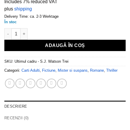
Includes 7% reduced VAT
plus
shipping
Delivery Time: ca. 2-3 Werktage
În stoc
Cantitate Ultimul cadru - S.J. Watson
ADAUGĂ ÎN COȘ
SKU:
Ultimul cadru - S.J. Watson Trei
Categorii:
Carti Adulti
,
Fictiune
,
Mister si suspans
,
Romane
,
Thriller
DESCRIERE
RECENZII (0)