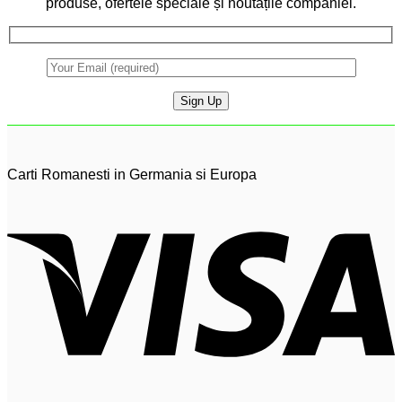
produse, ofertele speciale și noutățile companiei.
Carti Romanesti in Germania si Europa
V
P