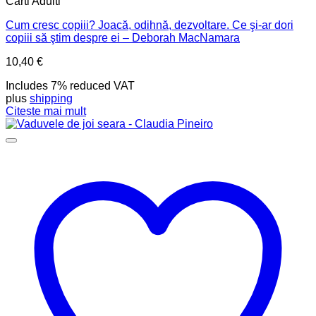
Carti Adulti
Cum cresc copiii? Joacă, odihnă, dezvoltare. Ce şi-ar dori
copiii să ştim despre ei – Deborah MacNamara
10,40
€
Includes 7% reduced VAT
plus
shipping
Citește mai mult