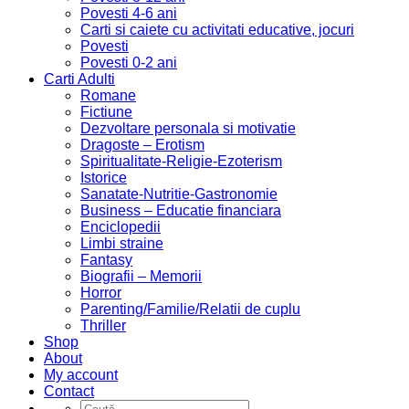
Povesti 4-6 ani
Carti si caiete cu activitati educative, jocuri
Povesti
Povesti 0-2 ani
Carti Adulti
Romane
Fictiune
Dezvoltare personala si motivatie
Dragoste – Erotism
Spiritualitate-Religie-Ezoterism
Istorice
Sanatate-Nutritie-Gastronomie
Business – Educatie financiara
Enciclopedii
Limbi straine
Fantasy
Biografii – Memorii
Horror
Parenting/Familie/Relatii de cuplu
Thriller
Shop
About
My account
Contact
Caută