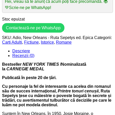
Hei, vreau să te anunț că acum poți face precomandă. 📚
💚Scrie-ne pe WhatsApp!
Stoc epuizat
Contactează-ne pe WhatsApp
SKU:
Adio, New Orleans - Ruta Sepetys ed. Epica
Categorii:
Carti Adulti
,
Fictiune
,
Istorice
,
Romane
Descriere
Recenzii (0)
Bestseller
NEW YORK TIMES
/Nominalizată
la
CARNEGIE MEDAL
Publicată în peste 20 de țări.
Cu personaje la fel de interesante ca acelea din romanul
său de succes internaţional,
Printre tonuri cenușii
, Ruta
Sepetys ţese cu măiestrie o poveste bogată în secrete și
trădări, cu avertismentul tulburător că deciziile pe care le
luăm ne pot modela destinul.
Suntem în New Orleans, în 1950. Josie Moraine, o