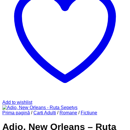
Add to wishlist
Prima pagină
/
Carti Adulti
/
Romane
/
Fictiune
Adio, New Orleans – Ruta