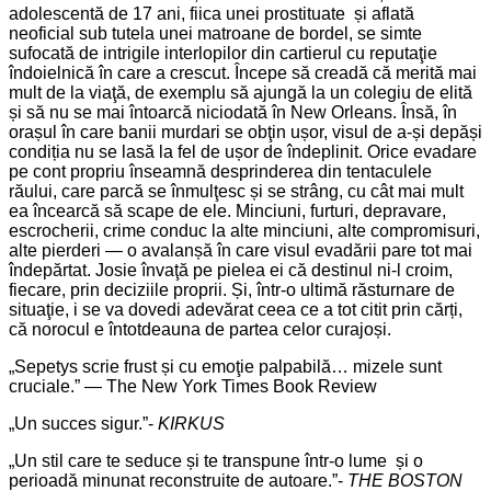
adolescentă de 17 ani, fiica unei prostituate și aflată
neoficial sub tutela unei matroane de bordel, se simte
sufocată de intrigile interlopilor din cartierul cu reputaţie
îndoielnică în care a crescut. Începe să creadă că merită mai
mult de la viaţă, de exemplu să ajungă la un colegiu de elită
și să nu se mai întoarcă niciodată în New Orleans. Însă, în
orașul în care banii murdari se obţin ușor, visul de a-și depăși
condiția nu se lasă la fel de ușor de îndeplinit. Orice evadare
pe cont propriu înseamnă desprinderea din tentaculele
răului, care parcă se înmulţesc și se strâng, cu cât mai mult
ea încearcă să scape de ele. Minciuni, furturi, depravare,
escrocherii, crime conduc la alte minciuni, alte compromisuri,
alte pierderi — o avalanșă în care visul evadării pare tot mai
îndepărtat. Josie învaţă pe pielea ei că destinul ni-l croim,
fiecare, prin deciziile proprii. Și, într-o ultimă răsturnare de
situaţie, i se va dovedi adevărat ceea ce a tot citit prin cărți,
că norocul e întotdeauna de partea celor curajoși.
„Sepetys scrie frust și cu emoţie palpabilă… mizele sunt
cruciale.” — The New York Times Book Review
„Un succes sigur.”-
KIRKUS
„Un stil care te seduce și te transpune într-o lume și o
perioadă minunat reconstruite de autoare.”-
THE BOSTON