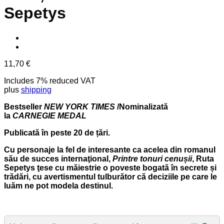
Sepetys
11,70
€
Includes 7% reduced VAT
plus
shipping
Bestseller
NEW YORK TIMES
/Nominalizată
la
CARNEGIE MEDAL
Publicată în peste 20 de țări.
Cu personaje la fel de interesante ca acelea din romanul
său de succes internaţional,
Printre tonuri cenușii
, Ruta
Sepetys ţese cu măiestrie o poveste bogată în secrete și
trădări, cu avertismentul tulburător că deciziile pe care le
luăm ne pot modela destinul.