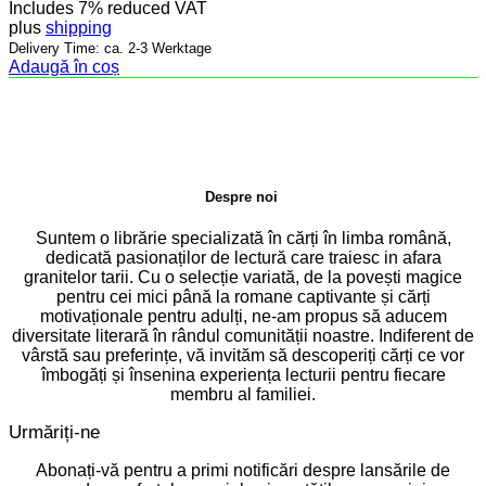
Includes 7% reduced VAT
plus
shipping
Delivery Time: ca. 2-3 Werktage
Adaugă în coș
Despre noi
Suntem o librărie specializată în cărți în limba română,
dedicată pasionaților de lectură care traiesc in afara
granitelor tarii. Cu o selecție variată, de la povești magice
pentru cei mici până la romane captivante și cărți
motivaționale pentru adulți, ne-am propus să aducem
diversitate literară în rândul comunității noastre. Indiferent de
vârstă sau preferințe, vă invităm să descoperiți cărți ce vor
îmbogăți și însenina experiența lecturii pentru fiecare
membru al familiei.
Urmăriți-ne
Abonați-vă pentru a primi notificări despre lansările de