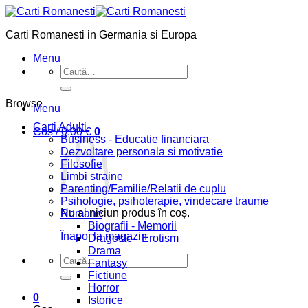
Skip
to
Carti Romanesti in Germania si Europa
content
Menu
Caută
după:
Browse
Menu
Carti Adulti
Coș /
0,00
€
0
Business - Educatie financiara
Dezvoltare personala si motivatie
Filosofie
Limbi straine
Parenting/Familie/Relatii de cuplu
Psihologie, psihoterapie, vindecare traume
Nu ai niciun produs în coș.
Romane
Biografii - Memorii
Înapoi la magazin
Dragoste - Erotism
Drama
Caută
Fantasy
după:
Fictiune
Horror
0
Istorice