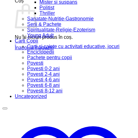
Coș
Mister si suspans
Politist
Thriller
Sanatate-Nutritie-Gastronomie
Serii & Pachete
Spiritualitate-Religie-Ezoterism
Young Adult
Nu ai niciun produs în coș.
Carti Copii
Carti si caiete cu activitati educative, jocuri
Înapoi la magazin
Enciclopedii
Pachete pentru copii
Povesti
Povesti 0-2 ani
Povesti 2-4 ani
Povesti 4-6 ani
Povesti 6-8 ani
Povesti 8-12 ani
Uncategorized