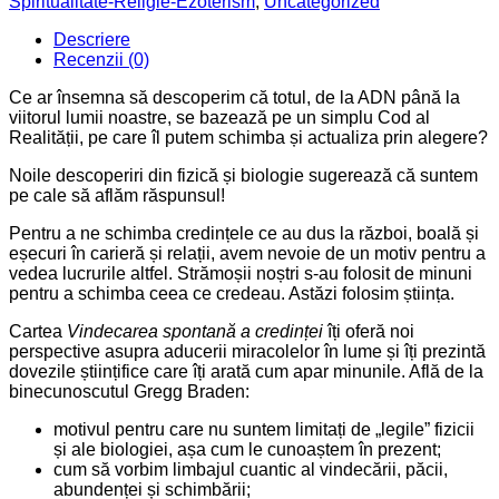
Spiritualitate-Religie-Ezoterism
,
Uncategorized
Gregg
Braden
Descriere
Recenzii (0)
Ce ar însemna să descoperim că totul, de la ADN până la
viitorul lumii noastre, se bazează pe un simplu Cod al
Realității, pe care îl putem schimba și actualiza prin alegere?
Noile descoperiri din fizică și biologie sugerează că suntem
pe cale să aflăm răspunsul!
Pentru a ne schimba credințele ce au dus la război, boală și
eșecuri în carieră și relații, avem nevoie de un motiv pentru a
vedea lucrurile altfel. Strămoșii noștri s-au folosit de minuni
pentru a schimba ceea ce credeau. Astăzi folosim știința.
Cartea
Vindecarea spontană a credinței
îți oferă noi
perspective asupra aducerii miracolelor în lume și îți prezintă
dovezile științifice care îți arată cum apar minunile. Află de la
binecunoscutul Gregg Braden:
motivul pentru care nu suntem limitați de „legile” fizicii
și ale biologiei, așa cum le cunoaștem în prezent;
cum să vorbim limbajul cuantic al vindecării, păcii,
abundenței și schimbării;