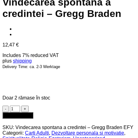
Vindecarea spontana a
credintei – Gregg Braden
12,47
€
Includes 7% reduced VAT
plus
shipping
Delivery Time: ca. 2-3 Werktage
Doar 2 rămase în stoc
Cantitate
Vindecarea
Adaugă în coș
spontana
a
SKU:
Vindecarea spontana a credintei – Gregg Braden EFY
credintei
Categorii:
Carti Adulti
,
Dezvoltare personala si motivatie
,
–