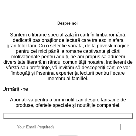
Despre noi
Suntem o librărie specializată în cărți în limba română,
dedicată pasionaților de lectură care traiesc in afara
granitelor tarii. Cu o selecție variată, de la povești magice
pentru cei mici până la romane captivante și cărți
motivaționale pentru adulți, ne-am propus să aducem
diversitate literară în rândul comunității noastre. Indiferent de
vârstă sau preferințe, vă invităm să descoperiți cărți ce vor
îmbogăți și însenina experiența lecturii pentru fiecare
membru al familiei.
Urmăriți-ne
Abonați-vă pentru a primi notificări despre lansările de
produse, ofertele speciale și noutățile companiei.