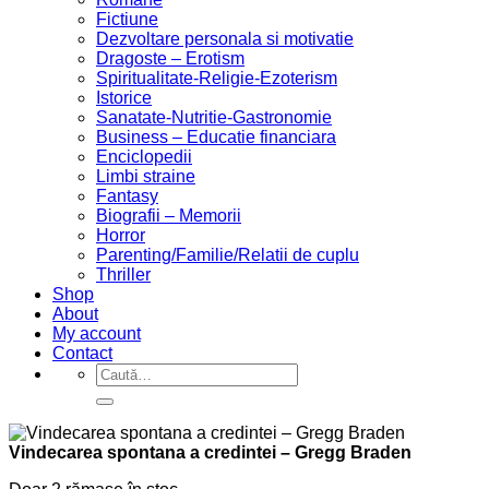
Fictiune
Dezvoltare personala si motivatie
Dragoste – Erotism
Spiritualitate-Religie-Ezoterism
Istorice
Sanatate-Nutritie-Gastronomie
Business – Educatie financiara
Enciclopedii
Limbi straine
Fantasy
Biografii – Memorii
Horror
Parenting/Familie/Relatii de cuplu
Thriller
Shop
About
My account
Contact
Caută
după:
Vindecarea spontana a credintei – Gregg Braden