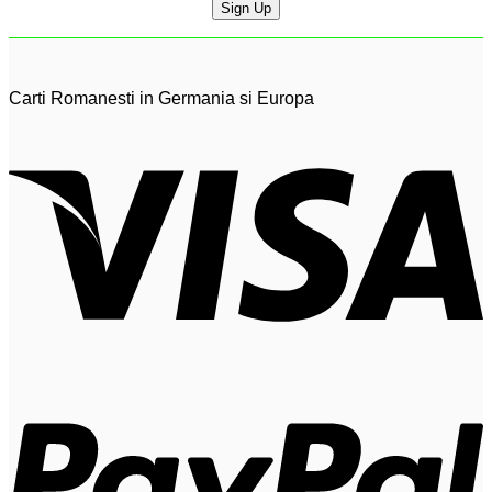
Carti Romanesti in Germania si Europa
V
P