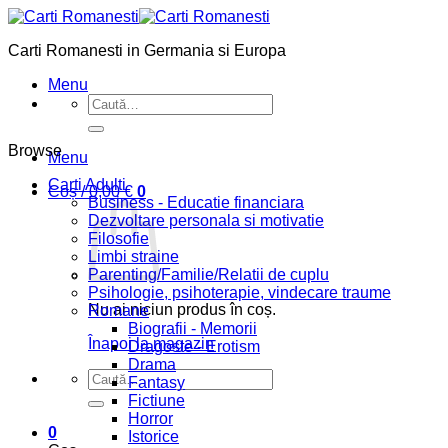
Skip
to
Carti Romanesti in Germania si Europa
content
Menu
Caută
după:
Browse
Menu
Carti Adulti
Coș /
0,00
€
0
Business - Educatie financiara
Dezvoltare personala si motivatie
Filosofie
Limbi straine
Parenting/Familie/Relatii de cuplu
Psihologie, psihoterapie, vindecare traume
Nu ai niciun produs în coș.
Romane
Biografii - Memorii
Înapoi la magazin
Dragoste - Erotism
Drama
Caută
Fantasy
după:
Fictiune
Horror
0
Istorice