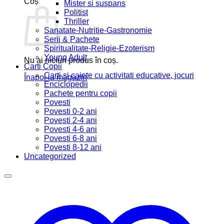
Coș
Mister si suspans
Politist
Thriller
Sanatate-Nutritie-Gastronomie
Serii & Pachete
Spiritualitate-Religie-Ezoterism
Young Adult
Nu ai niciun produs în coș.
Carti Copii
Carti si caiete cu activitati educative, jocuri
Înapoi la magazin
Enciclopedii
Pachete pentru copii
Povesti
Povesti 0-2 ani
Povesti 2-4 ani
Povesti 4-6 ani
Povesti 6-8 ani
Povesti 8-12 ani
Uncategorized