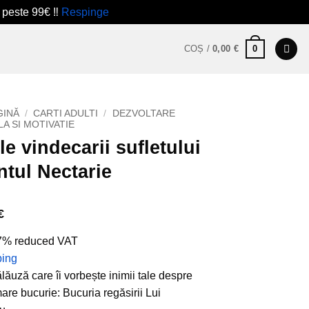
 peste 99€ ‼️
Respinge
0
COȘ /
0,00
€
GINĂ
/
CARTI ADULTI
/
DEZVOLTARE
A SI MOTIVATIE
le vindecarii sufletului
ntul Nectarie
€
 7% reduced VAT
ping
lăuză care îi vorbește inimii tale despre
are bucurie: Bucuria regăsirii Lui