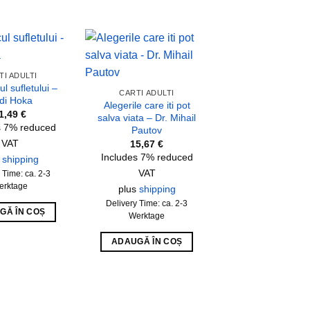
Add to
Add to
TI ADULTI
wishlist
wishlist
l sufletului –
CARTI ADULTI
di Hoka
Alegerile care iti pot
1,49
€
salva viata – Dr. Mihail
s 7% reduced
Pautov
VAT
15,67
€
Includes 7% reduced
s
shipping
VAT
 Time: ca. 2-3
erktage
plus
shipping
CARTI ADULT
Nazistii imi spun
Delivery Time: ca. 2-3
GĂ ÎN COȘ
nume – Magda Hel
Werktage
13,56
€
Includes 7% re
ADAUGĂ ÎN COȘ
VAT
plus
shippin
Delivery Time: ca.
Werktage