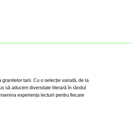
ADAUGĂ ÎN C
granitelor tarii. Cu o selecție variată, de la
s să aducem diversitate literară în rândul
însenina experiența lecturii pentru fiecare