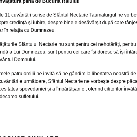
nvățătură plină de Bucuria Raiului!
e 11 cuvântări scrise de Sfântul Nectarie Taumaturgul ne vorbe
pre credință și iubire, despre binele desăvârșit după care tânjeș
r în relația cu Dumnezeu.
ățăturile Sfântului Nectarie nu sunt pentru cei nehotărâți, pent
ndă a Lui Dumnezeu, sunt pentru cei care își doresc să își întăr
vântul Domnului.
mele patru omilii ne invită să ne gândim la libertatea noastră de a
cuvântările următoare, Sfântul Nectarie ne vorbește despre păcat
esitatea spovedaniei și a împărtășaniei, oferind cititorilor învățăt
decarea sufletului.