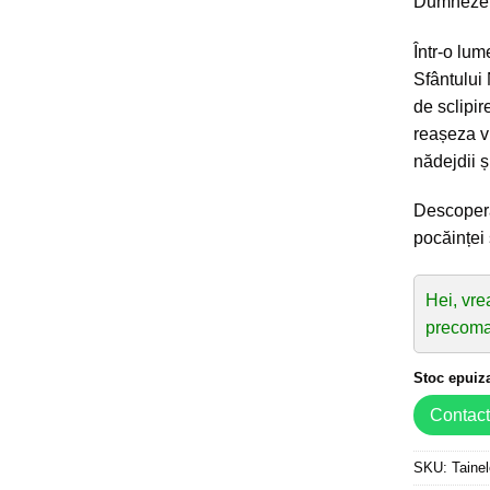
Dumneze
Într-o lum
Sfântului
de sclipir
reașeza v
nădejdii ș
Descoperă
pocăinței
Hei, vre
precoma
Stoc epuiz
Contac
SKU:
Tainel