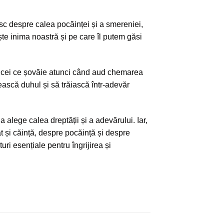
sc despre calea pocăinței și a smereniei,
te inima noastră și pe care îl putem găsi
ru cei ce șovăie atunci când aud chemarea
ească duhul și să trăiască într-adevăr
 alege calea dreptății și a adevărului. Iar,
 și căință, despre pocăință și despre
uri esențiale pentru îngrijirea și