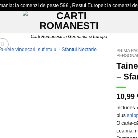
ermania: la comenzi de peste 59€ , Restul Europei: la comenzi de
Carti Romanesti in Germania si Europa
PRIMA PA
PERSONAL
Taine
Add to
wishlist
– Sfa
10,99
Includes
plus
ship
O carte-că
cea mai m