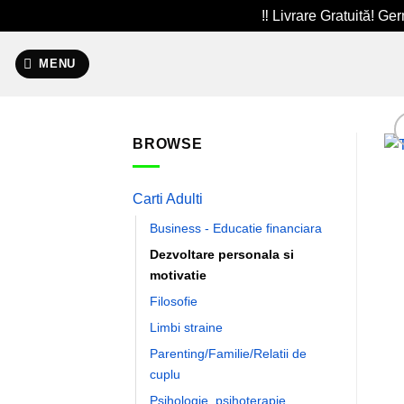
‼️ Livrare Gratuită! G
Skip
to
MENU
content
BROWSE
Carti Adulti
Business - Educatie financiara
Dezvoltare personala si
motivatie
Filosofie
Limbi straine
Parenting/Familie/Relatii de
cuplu
Psihologie, psihoterapie,