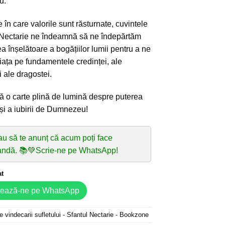
u.
e în care valorile sunt răsturnate, cuvintele
 Nectarie ne îndeamnă să ne îndepărtăm
ea înșelătoare a bogățiilor lumii pentru a ne
iața pe fundamentele credinței, ale
i ale dragostei.
 o carte plină de lumină despre puterea
 și a iubirii de Dumnezeu!
au să te anunț că acum poți face
ndă. 📚💚Scrie-ne pe WhatsApp!
at
tează-ne pe WhatsApp
e vindecarii sufletului - Sfantul Nectarie - Bookzone