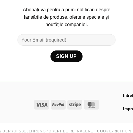
Abonați-vă pentru a primi notificări despre
lansările de produse, ofertele speciale și
noutățile companiei.
Intre
Visa
PayPal
Stripe
MasterCard
Impr
WIDERRUFSBELEHRUNG / DREPT DE RETRAGERE
COOKIE-RICHTLINI