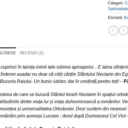
Categorii:
Ca
Spiritualita
Etichetă:
B
SCRIERE
RECENZII (0)
cuprinzi în tainița inimii tale iubirea aproapelui…E taina sfințeni
îndemn așadar nu doar să citiți cărțile Sfântului Nectarie din Eghi
Bucuria Raiului. Un bunic iubitor, dar în credință pentru toți!
–
Pă
stirea de care se bucură Sfântul Ierarh Nectarie în spațiul orto
ilitudinile dintre viața lui și viața duhovnicească a românilor. 
musețea și universalitatea Ortodoxiei. Deși suntem din neamuri dif
emănăm prin aceeași Lucrare : dorul după Dumnezeul Cel Viu
!