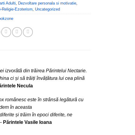
rti Adulti
,
Dezvoltare personala si motivatie
,
te-Religie-Ezoterism
,
Uncategorized
ookzone
ei izvorâtă din trăirea Părintelui Nectarie.
na ci și să trăiți învățătura lui cea plină
rintele Necula
dox românesc este în strânsă legătură cu
Vedem în aceasta
erite și trăim în epoci diferite, ne
 –
Părintele Vasile Ioana