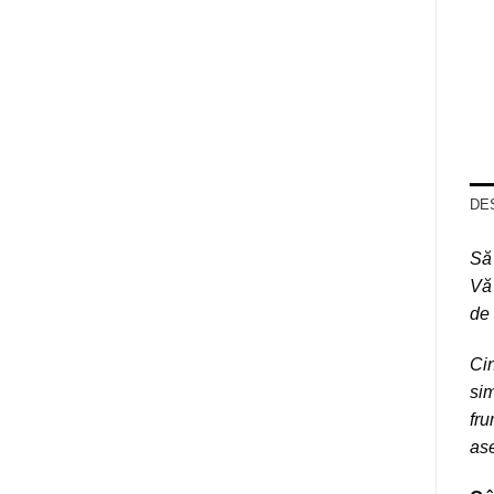
DE
Să 
Vă 
de 
Cin
sim
fru
as