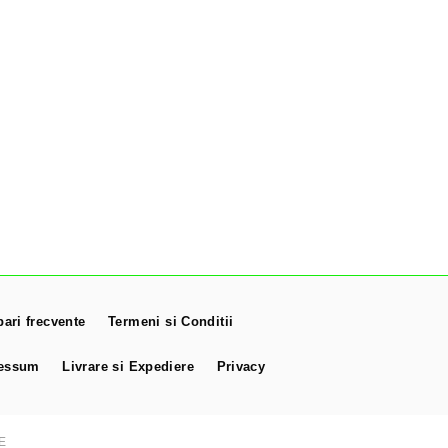
bari frecvente
Termeni si Conditii
essum
Livrare si Expediere
Privacy
E