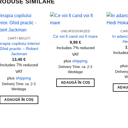
RODUSE SIMILARE
Add to
Add to
UNCATEGORIZED
CAR
wishlist
wishlist
In adancu
Ce voi fi cand voi fi mare
CARTI ADULTI
He
9,99
€
erapia copilului interior.
1
Includes 7% reduced
Ghid practic – Robert
Include
Jackman
VAT
13,40
€
plus
shipping
Includes 7% reduced
plu
Delivery Time: ca. 2-3
VAT
Delivery
Werktage
W
plus
shipping
ADAUGĂ ÎN COȘ
Delivery Time: ca. 2-3
ADAU
Werktage
ADAUGĂ ÎN COȘ