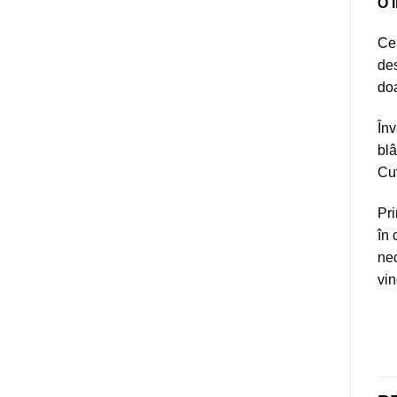
O î
Cel
des
doa
Înv
blâ
Cu
Pri
în 
nec
vin