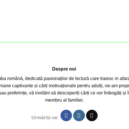
Despre noi
mba română, dedicată pasionaților de lectură care traiesc in afara 
mane captivante și cărți motivaționale pentru adulți, ne-am propu
sau preferințe, vă invităm să descoperiți cărți ce vor îmbogăți și 
membru al familiei.
Urmăriți-ne