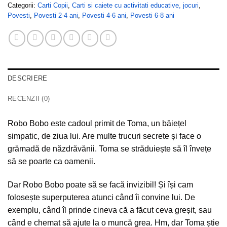
Categorii:
Carti Copii
,
Carti si caiete cu activitati educative, jocuri
,
Povesti
,
Povesti 2-4 ani
,
Povesti 4-6 ani
,
Povesti 6-8 ani
DESCRIERE
RECENZII (0)
Robo Bobo este cadoul primit de Toma, un băiețel
simpatic, de ziua lui. Are multe trucuri secrete și face o
grămadă de năzdrăvănii. Toma se străduiește să îl învețe
să se poarte ca oamenii.
Dar Robo Bobo poate să se facă invizibil! Și își cam
folosește superputerea atunci când îi convine lui. De
exemplu, când îl prinde cineva că a făcut ceva greșit, sau
când e chemat să ajute la o muncă grea. Hm, dar Toma știe