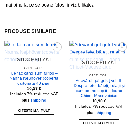
mai bine la ce se poate folosi invizibilitatea!
PRODUSE SIMILARE
Add to
Add to
STOC EPUIZAT
wishlist
wishlist
STOC EPUIZAT
CARTI COPII
Ce fac cand sunt furios –
CARTI COPII
Nanna Neβhöver (coperta
Adevărul gol-goluț vol. II.
cartonata 48 pag)
Despre fete, băieți, relații și
10,57
€
cum se fac copiii – Ioana
Includes 7% reduced VAT
Chicet-Macoveiciuc
plus
shipping
10,90
€
Includes 7% reduced VAT
CITEȘTE MAI MULT
plus
shipping
CITEȘTE MAI MULT