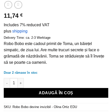
11,74
€
Includes 7% reduced VAT
plus
shipping
Delivery Time: ca. 2-3 Werktage
Robo Bobo este cadoul primit de Toma, un băiețel
simpatic, de ziua lui. Are multe trucuri secrete și face o
grămadă de năzdrăvănii. Toma se străduiește să îl învețe
să se poarte ca oamenii.
Doar 2 rămase în stoc
Cantitate Robo Bobo devine invizibil - Olina Ortiz (coperta cart
ADAUGĂ ÎN COȘ
SKU:
Robo Bobo devine invizibil - Olina Ortiz EDU