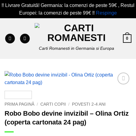
‼️ Livrare Gratuită! Germania: la comenzi de peste 59€ , Restul
Europei: la comenzi de peste 99€ ‼️
Respinge
Skip
to
content
0
Carti Romanesti in Germania si Europa
Add to
wishlist
PRIMA PAGINĂ
/
CARTI COPII
/
POVESTI 2-4 ANI
Robo Bobo devine invizibil – Olina Ortiz
(coperta cartonata 24 pag)