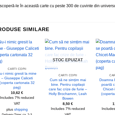
coperă-le în această carte cu peste 300 de cuvinte din universul 
RODUSE SIMILARE
Add to
Add to
wishlist
wishlist
STOC EPUIZAT
CARTI COPII
u-i nimic gresit la mine
CARTI COPII
CAR
– Giuseppe Caliceti
Cum să ne simțim mai
Doamna E
(coperta cartonata 32
bine. Pentru copilașii
poartă c
pag)
care fac crize de furie –
Chicet
10,62
€
Holly Brochamnn, Leah
(coperta
Includes 7% reduced
Bowen
VAT
8,50
€
1
Includes 7% reduced
Include
plus
shipping
VAT
Delivery Time: ca. 2-3