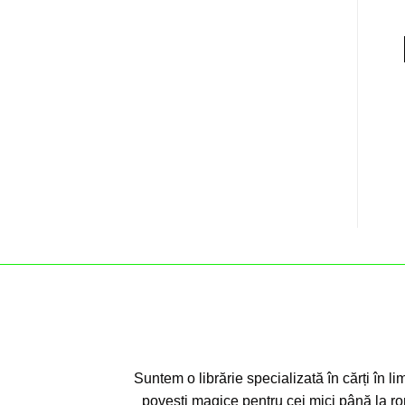
Suntem o librărie specializată în cărți în li
povești magice pentru cei mici până la ro