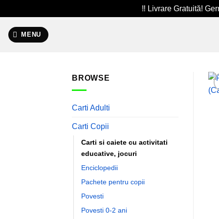
‼️ Livrare Gratuită! G
Skip
to
MENU
content
BROWSE
Carti Adulti
Carti Copii
Carti si caiete cu activitati
educative, jocuri
Enciclopedii
Pachete pentru copii
Povesti
Povesti 0-2 ani