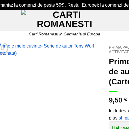
ermania: la comenzi de peste 59€ , Restul Europei: la comenzi de
Carti Romanesti in Germania si Europa
PRIMA PA
ACTIVITAT
Prime
Add to
wishlist
de au
(Cart
9,50
€
Includes
plus
ship
Hei, vre