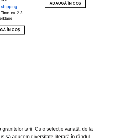
8,19
€
ADAUGĂ ÎN COȘ
s
shipping
Includes 7% re
 Time: ca. 2-3
VAT
erktage
plus
shippin
Delivery Time: ca.
GĂ ÎN COȘ
Werktage
ADAUGĂ ÎN C
granitelor tarii. Cu o selecție variată, de la
s să aducem diversitate literară în rândul