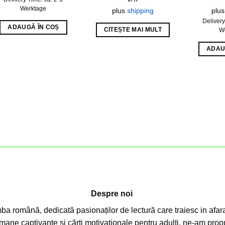
Werktage
plus
shipping
plu
Delivery
ADAUGĂ ÎN COȘ
CITEȘTE MAI MULT
W
ADAU
Despre noi
mba română, dedicată pasionaților de lectură care traiesc in afara 
mane captivante și cărți motivaționale pentru adulți, ne-am propu