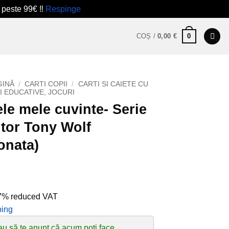
 peste 99€ ‼️
Respinge
0
COȘ /
0,00
€
GINĂ
/
CARTI COPII
/
CARTI SI CAIETE CU
I EDUCATIVE, JOCURI
le mele cuvinte- Serie
tor Tony Wolf
onata)
 7% reduced VAT
ping
au să te anunț că acum poți face