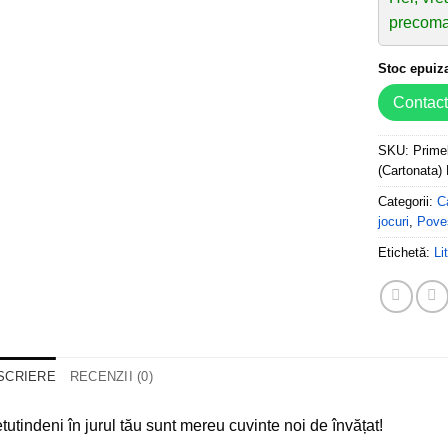
precoma
Stoc epuiz
Contac
SKU:
Prime
(Cartonata)
Categorii:
C
jocuri
,
Poves
Etichetă:
Li
SCRIERE
RECENZII (0)
tutindeni în jurul tău sunt mereu cuvinte noi de învățat!