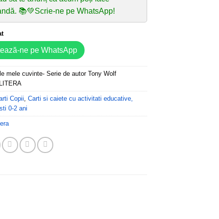
ndă. 📚💚Scrie-ne pe WhatsApp!
at
tează-ne pe WhatsApp
le mele cuvinte- Serie de autor Tony Wolf
 LITERA
arti Copii
,
Carti si caiete cu activitati educative,
ti 0-2 ani
tera