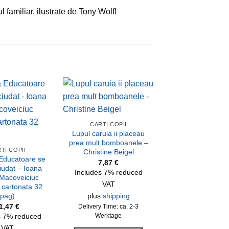
familiar, ilustrate de Tony Wolf!
Add to
Add to
wishlist
wishlist
CARTI COPII
Lupul caruia ii placeau
prea mult bomboanele –
TI COPII
Christine Beigel
ducatoare se
7,87
€
iudat – Ioana
Includes 7% reduced
-Macoveiciuc
VAT
 cartonata 32
plus
shipping
pag)
CARTI COPII
Lupsor Albastru n
1,47
€
Delivery Time: ca. 2-3
sa se culce – D
s 7% reduced
Werktage
Picouly
VAT