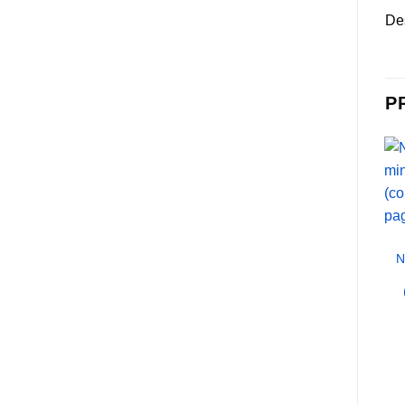
Des
P
N