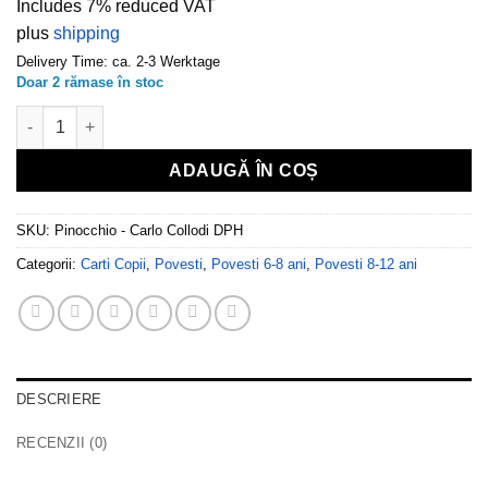
Includes 7% reduced VAT
plus
shipping
Delivery Time: ca. 2-3 Werktage
Doar 2 rămase în stoc
Cantitate Pinocchio - Carlo Collodi
ADAUGĂ ÎN COȘ
SKU:
Pinocchio - Carlo Collodi DPH
Categorii:
Carti Copii
,
Povesti
,
Povesti 6-8 ani
,
Povesti 8-12 ani
DESCRIERE
RECENZII (0)