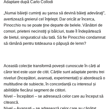
Adaptare după Carlo Collodi
„Numai băieţii cuminţi au şansa să devină băieţi adevăraţi”,
avertizează greierul cel înţelept. Dar oricât ar încerca,
Pinocchio nu se poate ţine departe de belele. Vânători de
comori, prieteni necinstiţi şi bâlciuri, toate îl îndepărtează
de bietul, singuraticul său tată. Să fie Pinocchio condamnat
să rămână pentru totdeauna o păpuşă de lemn?
Această colecție transformă povești cunoscute în cărți al
căror text este ușor de citit. Cărțile sunt adaptate pentru trei
niveluri (începători, avansați, experimentați) și abordează o
multitudine de subiecte, în concordanță cu interesul și
abilitățile fiecărui segment de cititori.
Nivel – Începători – se adresează celor care au început să
citească.
Nivel – Avansați – se adresează celor care au căpătat