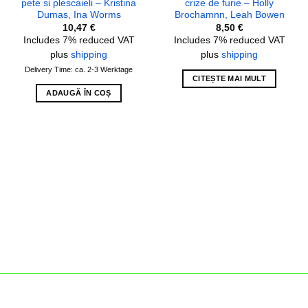
pete si plescaieli – Kristina
crize de furie – Holly
Dumas, Ina Worms
Brochamnn, Leah Bowen
10,47
€
8,50
€
Includes 7% reduced VAT
Includes 7% reduced VAT
plus
shipping
plus
shipping
Delivery Time: ca. 2-3 Werktage
CITEȘTE MAI MULT
ADAUGĂ ÎN COȘ