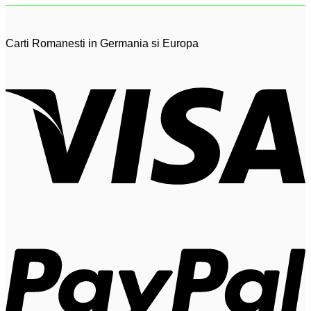
Carti Romanesti in Germania si Europa
V
P