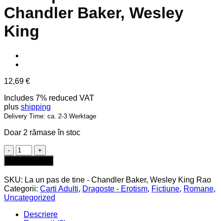
Chandler Baker, Wesley
King
12,69
€
Includes 7% reduced VAT
plus
shipping
Delivery Time: ca. 2-3 Werktage
Doar 2 rămase în stoc
Cantitate
La
Adaugă în coș
un
pas
SKU:
La un pas de tine - Chandler Baker, Wesley King Rao
de
Categorii:
Carti Adulti
,
Dragoste - Erotism
,
Fictiune
,
Romane
,
tine
Uncategorized
-
Chandler
Descriere
Baker,