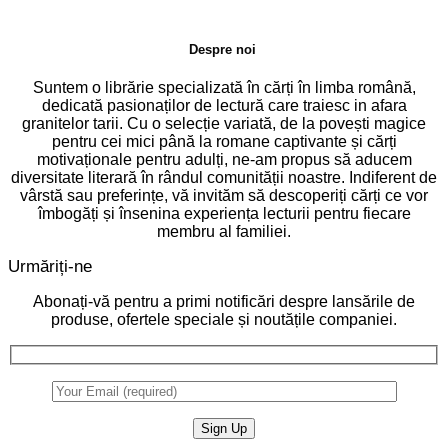
Despre noi
Suntem o librărie specializată în cărți în limba română,
dedicată pasionaților de lectură care traiesc in afara
granitelor tarii. Cu o selecție variată, de la povești magice
pentru cei mici până la romane captivante și cărți
motivaționale pentru adulți, ne-am propus să aducem
diversitate literară în rândul comunității noastre. Indiferent de
vârstă sau preferințe, vă invităm să descoperiți cărți ce vor
îmbogăți și însenina experiența lecturii pentru fiecare
membru al familiei.
Urmăriți-ne
Abonați-vă pentru a primi notificări despre lansările de
produse, ofertele speciale și noutățile companiei.