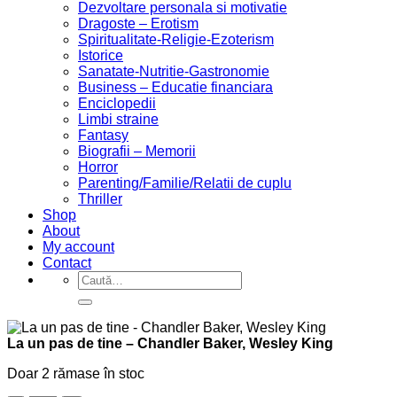
Dezvoltare personala si motivatie
Dragoste – Erotism
Spiritualitate-Religie-Ezoterism
Istorice
Sanatate-Nutritie-Gastronomie
Business – Educatie financiara
Enciclopedii
Limbi straine
Fantasy
Biografii – Memorii
Horror
Parenting/Familie/Relatii de cuplu
Thriller
Shop
About
My account
Contact
Caută
după:
La un pas de tine – Chandler Baker, Wesley King
Doar 2 rămase în stoc