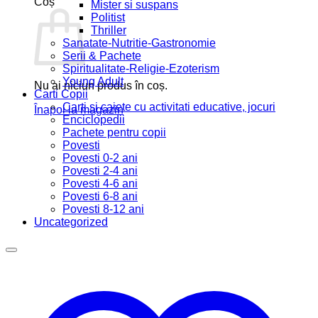
Coș
Mister si suspans
Politist
Thriller
Sanatate-Nutritie-Gastronomie
Serii & Pachete
Spiritualitate-Religie-Ezoterism
Young Adult
Nu ai niciun produs în coș.
Carti Copii
Carti si caiete cu activitati educative, jocuri
Înapoi la magazin
Enciclopedii
Pachete pentru copii
Povesti
Povesti 0-2 ani
Povesti 2-4 ani
Povesti 4-6 ani
Povesti 6-8 ani
Povesti 8-12 ani
Uncategorized