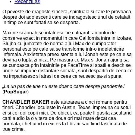
Recenzii (0)
Wesley
King
O poveste de dragoste sincera, spirituala si care te provoaca,
despre doi adolescenti care se indragostesc unul de celalalt
in timp ce sunt fortati sa se desparta.
Maxine si Jonah se intalnesc pe culoarul raionului de
conserve exact in momentul in care California intra in izolare.
Slujba cu jumatate de norma a lui Max de cumparator
personal este pe cale sa se transforme intr-o indeletnicire
infernala. Anxietatea preexistenta a lui Jonah este pe cale sa
devina o lupta zilnica. Pe masura ce Max si Jonah ajung sa
se cunoasca prin intalnirile pe FaceTime si spatiile deschise
unde se impune distantare sociala, sunt despartiti de ceea ce
nu impartasesc si atrasi de ceea ce reusesc sa-si spuna.
„La un pas de tine nu este doar o carte despre pandemie
.”
(
PopSugar
)
CHANDLER BAKER
este autoarea a cinci romane pentru
tineri. Chandler locuieste in Austin, Texas, impreuna cu sotul
ei si cei doi copii mici. De obicei, ea poate fi gasita ascultand
carti audio la o viteza de doua ori mai mare decat cea
normala, cheltuind in exces la librarii sau fiind fascinata de
true crime.