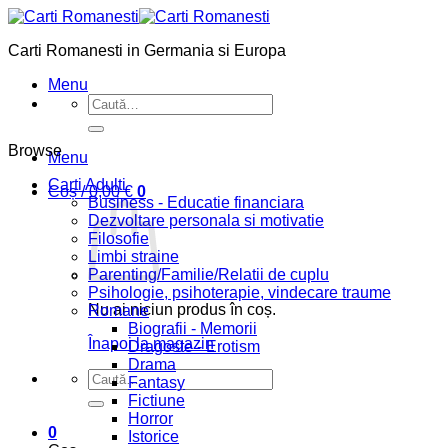
Skip
to
Carti Romanesti in Germania si Europa
content
Menu
Caută
după:
Browse
Menu
Carti Adulti
Coș /
0,00
€
0
Business - Educatie financiara
Dezvoltare personala si motivatie
Filosofie
Limbi straine
Parenting/Familie/Relatii de cuplu
Psihologie, psihoterapie, vindecare traume
Nu ai niciun produs în coș.
Romane
Biografii - Memorii
Înapoi la magazin
Dragoste - Erotism
Drama
Caută
Fantasy
după:
Fictiune
Horror
0
Istorice