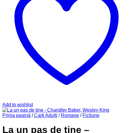
Add to wishlist
Prima pagină
/
Carti Adulti
/
Romane
/
Fictiune
La un pas de tine –