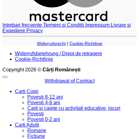
Intrebari frecvente
Termeni si Conditii
Impressum
Livrare si
Expediere
Privacy
Widerrufsrecht
|
Cookie-Richtlinie
Widerrufsbelehrung / Drept de retragere
Cookie-Richtlinie
Copyright 2026 ©
Cărți Românești
Withdrawal of Contract
Carti Copii
Povesti 8-12 ani
Povesti 4-6 ani
Carti si caiete cu activitati educative, jocuri
Povesti
Povesti 0-2 ani
Carti Adulti
Romane
Fictiune