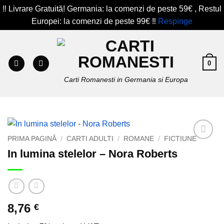
‼️ Livrare Gratuită! Germania: la comenzi de peste 59€ , Restul
Europei: la comenzi de peste 99€ ‼️
Respinge
Skip
to
content
0
Carti Romanesti in Germania si Europa
PRIMA PAGINĂ
/
CARTI ADULTI
/
ROMANE
/
FICTIUNE
Add to
In lumina stelelor – Nora Roberts
wishlist
8,76
€