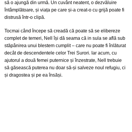
să o ajungă din urmă. Un cuvânt neatent, o dezvăluire
întâmplătoare, și viața pe care și-a creat-o cu grijă poate fi
distrusă într-o clipă.
Tocmai când începe să creadă că poate să se elibereze
complet de temeri, Nell își dă seama că in sula se află sub
stăpânirea unui blestem cumplit – care nu poate fi înlăturat
decât de descendentele celor Trei Surori. Iar acum, cu
ajutorul a două femei puternice și înzestrate, Nell trebuie
să găsească puterea nu doar să-și salveze noul refugiu, ci
și dragostea și pe ea însăși.