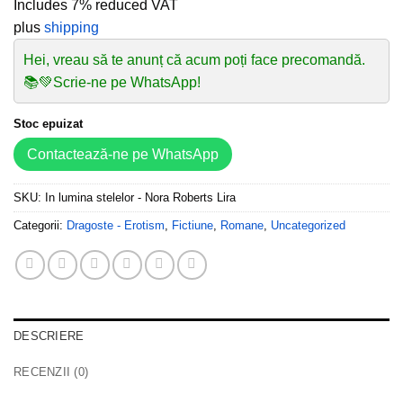
Includes 7% reduced VAT
plus
shipping
Hei, vreau să te anunț că acum poți face precomandă.
📚💚Scrie-ne pe WhatsApp!
Stoc epuizat
Contactează-ne pe WhatsApp
SKU:
In lumina stelelor - Nora Roberts Lira
Categorii:
Dragoste - Erotism
,
Fictiune
,
Romane
,
Uncategorized
DESCRIERE
RECENZII (0)