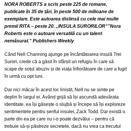
NORA ROBERTS a scris peste 225 de romane,
publicate în 35 de țări, în peste 500 de milioane de
exemplare. Este autoarea distinsă cu cele mai multe
premii RITA – peste 20. „INSULA SURORILOR“”Nora
Roberts este o autoare versatilă cu un talent
nemăsurat.“ Publishers Weekly
Când Nell Channing ajunge pe încântătoarea insulă Trei
Surori, crede că a găsit în sfârșit un refugiu în care să
scape de soțul abuziv și de viața înfiorătoare de care a fugit
în urmă cu opt luni.
Dar nici măcar în acest loc liniștit, Nell nu se simte pe
deplin în largul ei. Având grijă să își ascundă adevărata
identitate, ea își găsește o slujbă și începe să își exploreze
sentimentele pentru șeriful insulei, Zack Todd. Dar există o
parte din ea pe care nu i-o poate dezvălui – pentru că
trebuie să-și păstreze secretele, dacă nu vrea ca trecutul