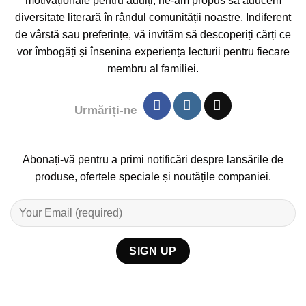
motivaționale pentru adulți, ne-am propus să aducem
diversitate literară în rândul comunității noastre. Indiferent
de vârstă sau preferințe, vă invităm să descoperiți cărți ce
vor îmbogăți și însenina experiența lecturii pentru fiecare
membru al familiei.
Urmăriți-ne
Abonați-vă pentru a primi notificări despre lansările de
produse, ofertele speciale și noutățile companiei.