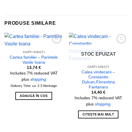
PRODUSE SIMILARE
Add to
Add to
wishlist
wishlist
CARTI ADULTI
STOC EPUIZAT
Cartea familiei – Parintele
Vasile Ioana
CARTI ADULTI
13,74
€
Calea vindecarii –
Includes 7% reduced VAT
Constantin
plus
shipping
Dulcan,Florentina
Delivery Time: ca. 2-3 Werktage
Fantanaru
14,40
€
ADAUGĂ ÎN COȘ
Includes 7% reduced VAT
plus
shipping
CITEȘTE MAI MULT