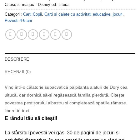
Citesc si ma joc - Disney ed. Litera
Categorii:
Carti Copii
,
Carti si caiete cu activitati educative, jocuri
,
Povesti 4-6 ani
DESCRIERE
RECENZII (0)
Vino într-o călătorie subacvatică palpitantă alături de Dory cea
uitucă, dar dornică să-și regăsească familia pierdută. Citește
povestea peștișorului albastru și completează spațiile rămase
libere în text.
E rândul tău să citești!
La sfârșitul poveștii vei găsi 30 de pagini de jocuri și