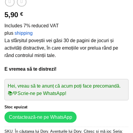
5,90
€
Includes 7% reduced VAT
plus
shipping
La sfârșitul poveștii vei găsi 30 de pagini de jocuri și
activități distractive, în care emoțiile vor prelua rând pe
rând controlul minții tale.
E vremea să te distrezi!
Hei, vreau să te anunț că acum poți face precomandă.
📚💚Scrie-ne pe WhatsApp!
Stoc epuizat
Contactează-ne pe WhatsApp
SKU:
În căutarea lui Dory. Aventurile lui Dory. Citesc și mă joc Seria: