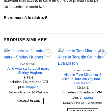
activități distractive, în care emoțiile vor prelua rând pe
rând controlul minții tale.
E vremea să te distrezi!
PRODUSE SIMILARE
Add to
Add to
wishlist
wishlist
CARTI COPII
Alfie vrea sa fie baiat mare
CARTI COPII
– Shirley Hughes
Alice in Tara Minunilor &
7,79
€
Alice in Tara din Oglinda –
Includes 7% reduced VAT
Eva Mason
plus
shipping
10,34
€
Includes 7% reduced VAT
Delivery Time: ca. 2-3 Werktage
plus
shipping
ADAUGĂ ÎN COȘ
Delivery Time: ca. 2-3 Werktage