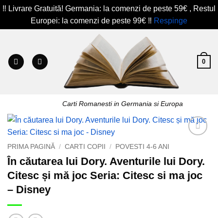
‼️ Livrare Gratuită! Germania: la comenzi de peste 59€ , Restul
Europei: la comenzi de peste 99€ ‼️
Respinge
Skip
to
content
0
Carti Romanesti in Germania si Europa
Add to
PRIMA PAGINĂ
/
CARTI COPII
/
POVESTI 4-6 ANI
wishlist
În căutarea lui Dory. Aventurile lui Dory.
Citesc și mă joc Seria: Citesc si ma joc
– Disney