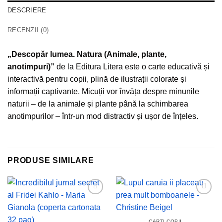
DESCRIERE
RECENZII (0)
„Descopăr lumea. Natura (Animale, plante,
anotimpuri)”
de la Editura Litera este o carte educativă și
interactivă pentru copii, plină de ilustrații colorate și
informații captivante. Micuții vor învăța despre minunile
naturii – de la animale și plante până la schimbarea
anotimpurilor – într-un mod distractiv și ușor de înțeles.
PRODUSE SIMILARE
Add to
Add to
wishlist
wishlist
CARTI COPII