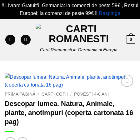
‼️ Livrare Gratuită! Germania: la comenzi de peste 59€ , Restul
Europei: la comenzi de peste 99€ ‼️
Respinge
Skip
to
content
0
Carti Romanesti in Germania si Europa
Add to
PRIMA PAGINĂ
/
CARTI COPII
/
POVESTI 4-6 ANI
wishlist
Descopar lumea. Natura, Animale,
plante, anotimpuri (coperta cartonata 16
pag)