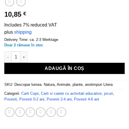
10,85
€
Includes 7% reduced VAT
plus
shipping
Delivery Time: ca. 2-3 Werktage
Doar 2 rămase în stoc
Cantitate Descopar lumea. Natura, Animale, plante, anotimpuri 
ADAUGĂ ÎN COȘ
SKU:
Descopar lumea. Natura, Animale, plante, anotimpuri Litera
Categorii:
Carti Copii
,
Carti si caiete cu activitati educative, jocuri
,
Povesti
,
Povesti 0-2 ani
,
Povesti 2-4 ani
,
Povesti 4-6 ani