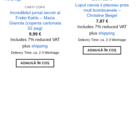
Lupul caruia ii placeau prea
CARTI COPII
mult bomboanele –
Incredibilul jurnal secret al
Christine Beigel
Fridei Kahlo – Maria
7,87
€
Gianola (coperta cartonata
Includes 7% reduced VAT
32 pag)
plus
shipping
9,99
€
Includes 7% reduced VAT
Delivery Time: ca. 2-3 Werktage
plus
shipping
ADAUGĂ ÎN COȘ
Delivery Time: ca. 2-3 Werktage
ADAUGĂ ÎN COȘ