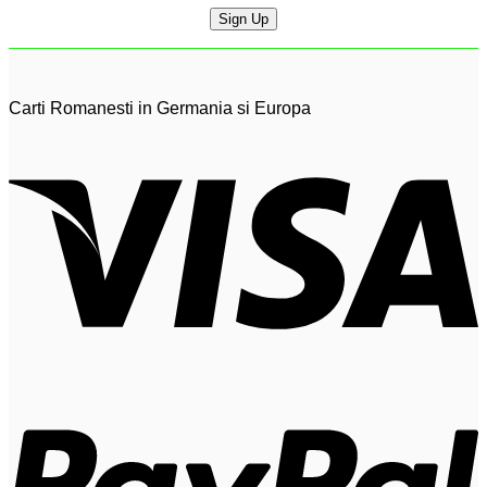
Carti Romanesti in Germania si Europa
V
P