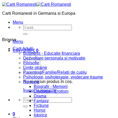
Skip
to
Carti Romanesti in Germania si Europa
content
Menu
Caută
după:
Browse
Menu
Carti Adulti
Coș /
0,00
€
0
Business - Educatie financiara
Dezvoltare personala si motivatie
Filosofie
Limbi straine
Parenting/Familie/Relatii de cuplu
Psihologie, psihoterapie, vindecare traume
Nu ai niciun produs în coș.
Romane
Biografii - Memorii
Înapoi la magazin
Dragoste - Erotism
Drama
Caută
Fantasy
după:
Fictiune
Horror
0
Istorice