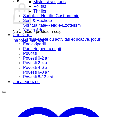
Coș
Mister si suspans
Politist
Thriller
Sanatate-Nutritie-Gastronomie
Serii & Pachete
Spiritualitate-Religie-Ezoterism
Young Adult
Nu ai niciun produs în coș.
Carti Copii
Carti si caiete cu activitati educative, jocuri
Înapoi la magazin
Enciclopedii
Pachete pentru copii
Povesti
Povesti 0-2 ani
Povesti 2-4 ani
Povesti 4-6 ani
Povesti 6-8 ani
Povesti 8-12 ani
Uncategorized