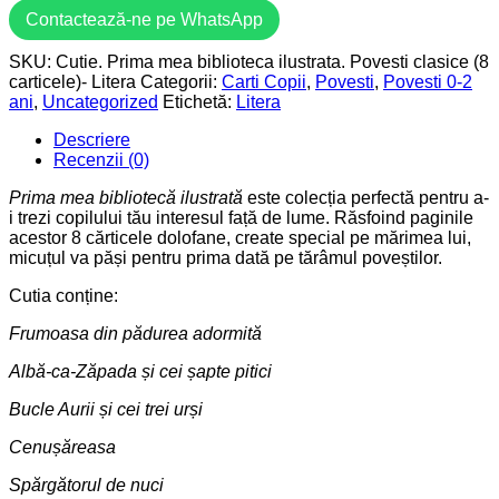
Contactează-ne pe WhatsApp
SKU:
Cutie. Prima mea biblioteca ilustrata. Povesti clasice (8
carticele)- Litera
Categorii:
Carti Copii
,
Povesti
,
Povesti 0-2
ani
,
Uncategorized
Etichetă:
Litera
Descriere
Recenzii (0)
Prima mea bibliotecă ilustrată
este colecția perfectă pentru a-
i trezi copilului tău interesul față de lume. Răsfoind paginile
acestor 8 cărticele dolofane, create special pe mărimea lui,
micuțul va păși pentru prima dată pe tărâmul poveștilor.
Cutia conține:
Frumoasa din pădurea adormită
Albă-ca-Zăpada și cei șapte pitici
Bucle Aurii și cei trei urși
Cenușăreasa
Spărgătorul de nuci