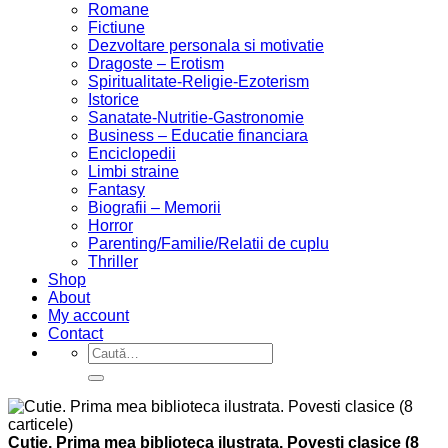
Romane
Fictiune
Dezvoltare personala si motivatie
Dragoste – Erotism
Spiritualitate-Religie-Ezoterism
Istorice
Sanatate-Nutritie-Gastronomie
Business – Educatie financiara
Enciclopedii
Limbi straine
Fantasy
Biografii – Memorii
Horror
Parenting/Familie/Relatii de cuplu
Thriller
Shop
About
My account
Contact
Caută
după:
Cutie. Prima mea biblioteca ilustrata. Povesti clasice (8