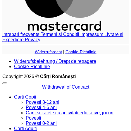
Intrebari frecvente
Termeni si Conditii
Impressum
Livrare si
Expediere
Privacy
Widerrufsrecht
|
Cookie-Richtlinie
Widerrufsbelehrung / Drept de retragere
Cookie-Richtlinie
Copyright 2026 ©
Cărți Românești
Withdrawal of Contract
Carti Copii
Povesti 8-12 ani
Povesti 4-6 ani
Carti si caiete cu activitati educative, jocuri
Povesti
Povesti 0-2 ani
Carti Adulti