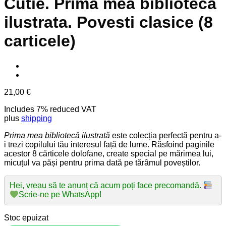
Cutie. Prima mea biblioteca
ilustrata. Povesti clasice (8
carticele)
21,00
€
Includes 7% reduced VAT
plus
shipping
Prima mea bibliotecă ilustrată
este colecția perfectă pentru a-
i trezi copilului tău interesul față de lume. Răsfoind paginile
acestor 8 cărticele dolofane, create special pe mărimea lui,
micuțul va păși pentru prima dată pe tărâmul poveștilor.
Hei, vreau să te anunț că acum poți face precomandă.
Scrie-ne pe WhatsApp!
Stoc epuizat