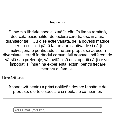
Despre noi
Suntem o librărie specializată în cărți în limba română,
dedicată pasionaților de lectură care traiesc in afara
granitelor tarii. Cu o selecție variată, de la povești magice
pentru cei mici până la romane captivante și cărți
motivaționale pentru adulți, ne-am propus să aducem
diversitate literară în rândul comunității noastre. Indiferent de
vârstă sau preferințe, vă invităm să descoperiți cărți ce vor
îmbogăți și însenina experiența lecturii pentru fiecare
membru al familiei.
Urmăriți-ne
Abonați-vă pentru a primi notificări despre lansările de
produse, ofertele speciale și noutățile companiei.