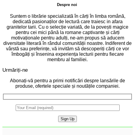
Despre noi
Suntem o librărie specializată în cărți în limba română,
dedicată pasionaților de lectură care traiesc in afara
granitelor tarii. Cu o selecție variată, de la povești magice
pentru cei mici până la romane captivante și cărți
motivaționale pentru adulți, ne-am propus să aducem
diversitate literară în rândul comunității noastre. Indiferent de
vârstă sau preferințe, vă invităm să descoperiți cărți ce vor
îmbogăți și însenina experiența lecturii pentru fiecare
membru al familiei.
Urmăriți-ne
Abonați-vă pentru a primi notificări despre lansările de
produse, ofertele speciale și noutățile companiei.