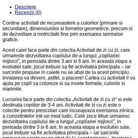
zi
Descriere
cu
Recenzii (0)
zi
pentru
Contine activitati de recunoastere a culorilor (primare si
prescolari
secundare), dimensiunilor si formelor geometrice, precum si
(3-
de dezvoltare a motricitatii fine prin exersarea semnelor
4
grafice.
ani)
Acest caiet face parte din colectia Activitati de zi cu zi, care
urmareste dezvoltarea copilului de-a lungul „copilariei
mijlocii”, in perioada dintre 3 ani si 6 ani. In aceasta etapa a
evolutiei sale, jocul trebuie sa fie activitatea principala – iar
sarcinile propuse in caiete nu se abat de la acest principiu.
Invatarea va deveni, astfel, o placere! Cartea cu activitati il va
ajuta pe copil sa coloreze si sa invete formele, culorile si
marimile.
Lucrarea face parte din colectia „Activitati de zi cu zi” si este
destinata copiilor de 3-4 ani. Activitati de zi cu zi este o
colectie pentru prescolari care incurajeaza exersarea zilnica
a cunostintelor intr-un mod ludic. Cele zece titluri urmaresc
dezvoltarea copilului de-a lungul „copilariei mijlocii”, in
perioada dintre 3 si 6 ani. In aceasta etapa a evolutiei sale,
jocul trebuie sa fie activitatea principala – iar sarcinile