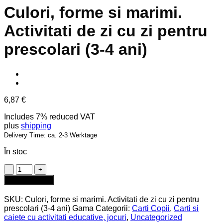
Culori, forme si marimi.
Activitati de zi cu zi pentru
prescolari (3-4 ani)
6,87
€
Includes 7% reduced VAT
plus
shipping
Delivery Time: ca. 2-3 Werktage
În stoc
Cantitate
Culori,
Adaugă în coș
forme
si
SKU:
Culori, forme si marimi. Activitati de zi cu zi pentru
marimi.
prescolari (3-4 ani) Gama
Categorii:
Carti Copii
,
Carti si
Activitati
caiete cu activitati educative, jocuri
,
Uncategorized
de