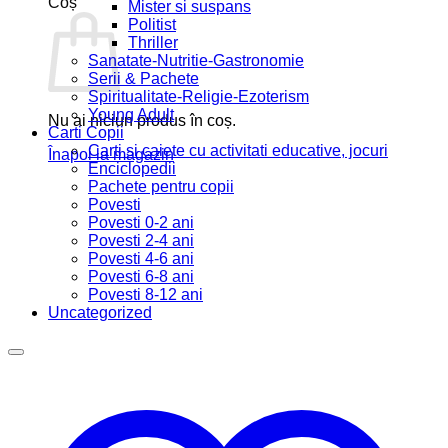
Coș
Mister si suspans
Politist
Thriller
Sanatate-Nutritie-Gastronomie
Serii & Pachete
Spiritualitate-Religie-Ezoterism
Young Adult
Nu ai niciun produs în coș.
Carti Copii
Carti si caiete cu activitati educative, jocuri
Înapoi la magazin
Enciclopedii
Pachete pentru copii
Povesti
Povesti 0-2 ani
Povesti 2-4 ani
Povesti 4-6 ani
Povesti 6-8 ani
Povesti 8-12 ani
Uncategorized