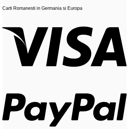
Carti Romanesti in Germania si Europa
V
P