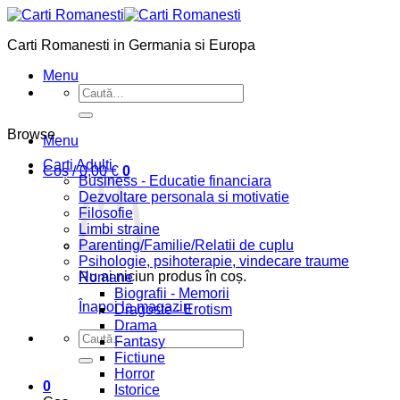
Skip
to
Carti Romanesti in Germania si Europa
content
Menu
Caută
după:
Browse
Menu
Carti Adulti
Coș /
0,00
€
0
Business - Educatie financiara
Dezvoltare personala si motivatie
Filosofie
Limbi straine
Parenting/Familie/Relatii de cuplu
Psihologie, psihoterapie, vindecare traume
Nu ai niciun produs în coș.
Romane
Biografii - Memorii
Înapoi la magazin
Dragoste - Erotism
Drama
Caută
Fantasy
după:
Fictiune
Horror
0
Istorice