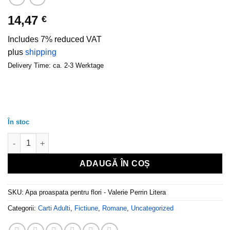
14,47
€
Includes 7% reduced VAT
plus
shipping
Delivery Time: ca. 2-3 Werktage
În stoc
Cantitate Apa proaspata pentru flori - Valerie Perrin
ADAUGĂ ÎN COȘ
SKU:
Apa proaspata pentru flori - Valerie Perrin Litera
Categorii:
Carti Adulti
,
Fictiune
,
Romane
,
Uncategorized