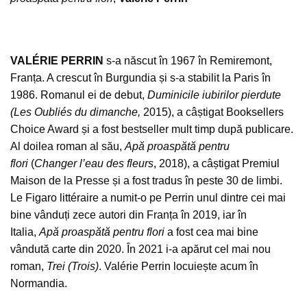
VALÉRIE PERRIN
s-a născut în 1967 în Remiremont,
Franța. A crescut în Burgundia și s-a stabilit la Paris în
1986. Romanul ei de debut,
Duminicile iubirilor pierdute
(Les Oubliés du dimanche,
2015), a câștigat Booksellers
Choice Award și a fost bestseller mult timp după publicare.
Al doilea roman al său,
Apă proaspătă pentru
flori
(
Changer l’eau des fleurs
, 2018), a câștigat Premiul
Maison de la Presse și a fost tradus în peste 30 de limbi.
Le Figaro littéraire a numit-o pe Perrin unul dintre cei mai
bine vânduți zece autori din Franța în 2019, iar în
Italia,
Apă proaspătă pentru flori
a fost cea mai bine
vândută carte din 2020. În 2021 i-a apărut cel mai nou
roman,
Trei (Trois)
. Valérie Perrin locuiește acum în
Normandia.