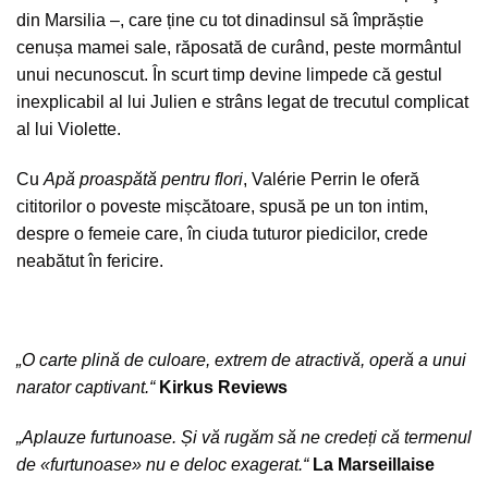
din Marsilia –, care ține cu tot dinadinsul să împrăștie
cenușa mamei sale, răposată de curând, peste mormântul
unui necunoscut. În scurt timp devine limpede că gestul
inexplicabil al lui Julien e strâns legat de trecutul complicat
al lui Violette.
Cu
Apă proaspătă pentru flori
, Valérie Perrin le oferă
cititorilor o poveste mișcătoare, spusă pe un ton intim,
despre o femeie care, în ciuda tuturor piedicilor, crede
neabătut în fericire.
„O carte plină de culoare, extrem de atractivă, operă a unui
narator captivant.“
Kirkus Reviews
„Aplauze furtunoase. Și vă rugăm să ne credeți că termenul
de «furtunoase» nu e deloc exagerat.“
La Marseillaise