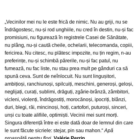
„Vecinilor mei nu le este frică de nimic. Nu au griji, nu se
îndrăgostesc, nu-și rod unghiile, nu cred în destin, nu-și fac
promisiuni, nu figurează în registrele Casei de Sănătate,
nu plâng, nu-și caută cheile, ochelarii, telecomanda, copiii,
fericirea. Nu citesc, nu plătesc impozite, nu țin regim, n-au
preferințe, nu-și schimbă părerile, nu-și fac patul, nu
fumează, nu fac liste, nu stau prea mult pe gânduri ca să
spună ceva. Sunt de neînlocuit. Nu sunt lingușitori,
ambițioși, ranchiunoși, spilcuiți, meschini, generoși, geloși,
neglijați, curați, sublimi, drăguți, zgârie-brânză, zâmbitori,
vicleni, violenți, îndrăgostiți, morocănoși, ipocriți, blânzi,
duri, blegi, răi, mincinoși, hoți, cartofori, puturoși, sinceri,
unși cu toate alifiile, optimiști. Vecinii mei sunt morți.
Singura diferență între ei este dată doar de lemnul din care
le sunt făcute sicriele: stejar, pin sau mahon.“
Apă
proaspătă pentru flori
,
Valérie Perrin