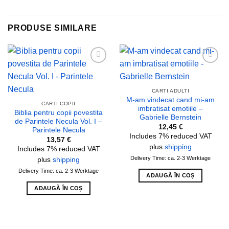
PRODUSE SIMILARE
Add to
Add to
wishlist
wishlist
CARTI ADULTI
M-am vindecat cand mi-am
CARTI COPII
imbratisat emotiile –
Biblia pentru copii povestita
Gabrielle Bernstein
de Parintele Necula Vol. I –
12,45
€
Parintele Necula
Includes 7% reduced VAT
13,57
€
plus
shipping
Includes 7% reduced VAT
Delivery Time: ca. 2-3 Werktage
plus
shipping
Delivery Time: ca. 2-3 Werktage
ADAUGĂ ÎN COȘ
ADAUGĂ ÎN COȘ