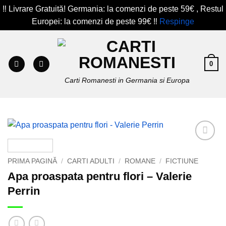
‼️ Livrare Gratuită! Germania: la comenzi de peste 59€ , Restul
Europei: la comenzi de peste 99€ ‼️
Respinge
Skip
to
content
0
Carti Romanesti in Germania si Europa
Add to
wishlist
PRIMA PAGINĂ
/
CARTI ADULTI
/
ROMANE
/
FICTIUNE
Apa proaspata pentru flori – Valerie
Perrin