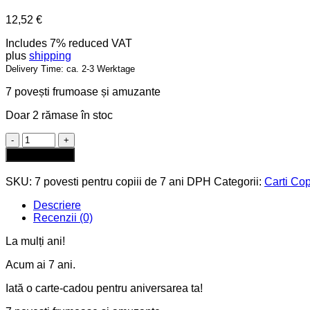
12,52
€
Includes 7% reduced VAT
plus
shipping
Delivery Time: ca. 2-3 Werktage
7 povești frumoase și amuzante
Doar 2 rămase în stoc
Cantitate
7
Adaugă în coș
povesti
pentru
SKU:
7 povesti pentru copiii de 7 ani DPH
Categorii:
Carti Cop
copiii
de
Descriere
7
Recenzii (0)
ani
La mulți ani!
Acum ai 7 ani.
Iată o carte-cadou pentru aniversarea ta!