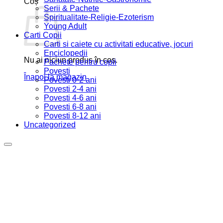
Coș
Serii & Pachete
Spiritualitate-Religie-Ezoterism
Young Adult
Carti Copii
Carti si caiete cu activitati educative, jocuri
Enciclopedii
Nu ai niciun produs în coș.
Pachete pentru copii
Povesti
Înapoi la magazin
Povesti 0-2 ani
Povesti 2-4 ani
Povesti 4-6 ani
Povesti 6-8 ani
Povesti 8-12 ani
Uncategorized