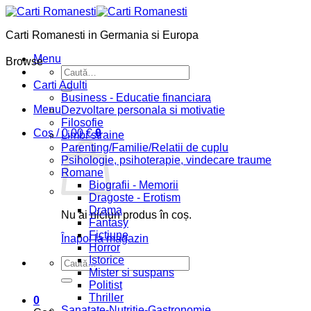
Skip
to
Carti Romanesti in Germania si Europa
content
Menu
Browse
Caută
după:
Carti Adulti
Business - Educatie financiara
Menu
Dezvoltare personala si motivatie
Filosofie
Coș /
0,00
€
0
Limbi straine
Parenting/Familie/Relatii de cuplu
Psihologie, psihoterapie, vindecare traume
Romane
Biografii - Memorii
Dragoste - Erotism
Drama
Nu ai niciun produs în coș.
Fantasy
Fictiune
Înapoi la magazin
Horror
Istorice
Caută
Mister si suspans
după:
Politist
Thriller
0
Sanatate-Nutritie-Gastronomie