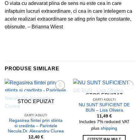
O viata cu adevarat plina de sens nu este cea in care
infaptuim lucruri extraordinare, ci cea in care intelegem ca
acele realizari extraordinare se ating prin fapte constante,
obisnuite. – Brianna Wiest
PRODUSE SIMILARE
STOC EPUIZAT
Add to
Add to
wishlist
wishlist
CARTI ADULTI
STOC EPUIZAT
NU SUNT SUFICIENT DE
BUN – Lisa Olivera
CARTI ADULTI
11,49
€
Regasirea fiintei prin stiinta
Includes 7% reduced VAT
si credinta – Parintele
plus
shipping
Necula,Dr. Alexandru Ciurea
12,40
€
CITEȘTE MAI MULT