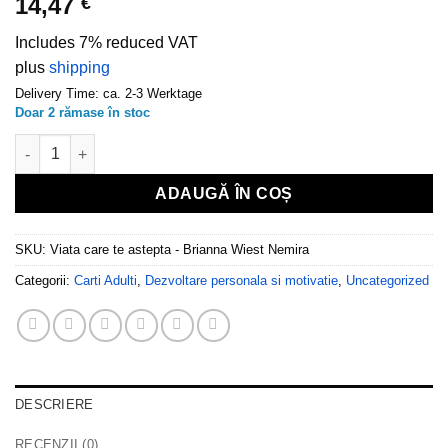
14,47
€
Includes 7% reduced VAT
plus
shipping
Delivery Time: ca. 2-3 Werktage
Doar 2 rămase în stoc
Cantitate Viata care te astepta. Elibereaza-te de gandurile negat
ADAUGĂ ÎN COȘ
SKU:
Viata care te astepta - Brianna Wiest Nemira
Categorii:
Carti Adulti
,
Dezvoltare personala si motivatie
,
Uncategorized
DESCRIERE
RECENZII (0)